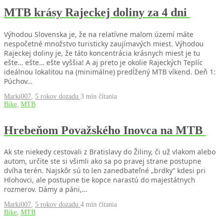
MTB krásy Rajeckej doliny za 4 dni
Výhodou Slovenska je, že na relatívne malom území máte
nespočetné množstvo turisticky zaujímavých miest. Výhodou
Rajeckej doliny je, že táto koncentrácia krásnych miest je tu
ešte… ešte… ešte vyššia! A aj preto je okolie Rajeckých Teplíc
ideálnou lokalitou na (minimálne) predĺžený MTB víkend. Deň 1:
Púchov…
Marki007
,
5 rokov dozadu
3 min
čítania
Bike
,
MTB
Hrebeňom Považského Inovca na MTB
Ak ste niekedy cestovali z Bratislavy do Žiliny, či už vlakom alebo
autom, určite ste si všimli ako sa po pravej strane postupne
dvíha terén. Najskôr sú to len zanedbateľné „brdky“ kdesi pri
Hlohovci, ale postupne tie kopce narastú do majestátnych
rozmerov. Dámy a páni,…
Marki007
,
5 rokov dozadu
4 min
čítania
Bike
,
MTB