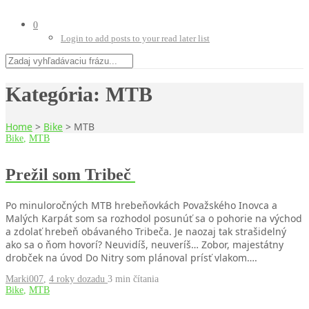
0
Login to add posts to your read later list
Kategória:
MTB
Home
>
Bike
>
MTB
Bike
,
MTB
Prežil som Tribeč
Po minuloročných MTB hrebeňovkách Považského Inovca a
Malých Karpát som sa rozhodol posunúť sa o pohorie na východ
a zdolať hrebeň obávaného Tribeča. Je naozaj tak strašidelný
ako sa o ňom hovorí? Neuvidíš, neuveríš… Zobor, majestátny
drobček na úvod Do Nitry som plánoval prísť vlakom….
Marki007
,
4 roky dozadu
3 min
čítania
Bike
,
MTB