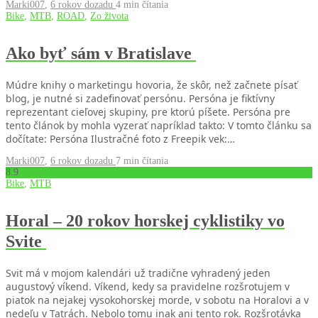
Marki007
,
6 rokov dozadu
4 min
čítania
Bike
,
MTB
,
ROAD
,
Zo života
Ako byť sám v Bratislave
Múdre knihy o marketingu hovoria, že skôr, než začnete písať
blog, je nutné si zadefinovať persónu. Persóna je fiktívny
reprezentant cieľovej skupiny, pre ktorú píšete. Persóna pre
tento článok by mohla vyzerať napríklad takto: V tomto článku sa
dočítate: Persóna Ilustračné foto z Freepik vek:…
Marki007
,
6 rokov dozadu
7 min
čítania
8
.9
Bike
,
MTB
Horal – 20 rokov horskej cyklistiky vo
Svite
Svit má v mojom kalendári už tradične vyhradený jeden
augustový víkend. Víkend, kedy sa pravidelne rozšrotujem v
piatok na nejakej vysokohorskej morde, v sobotu na Horalovi a v
nedeľu v Tatrách. Nebolo tomu inak ani tento rok. Rozšrotávka