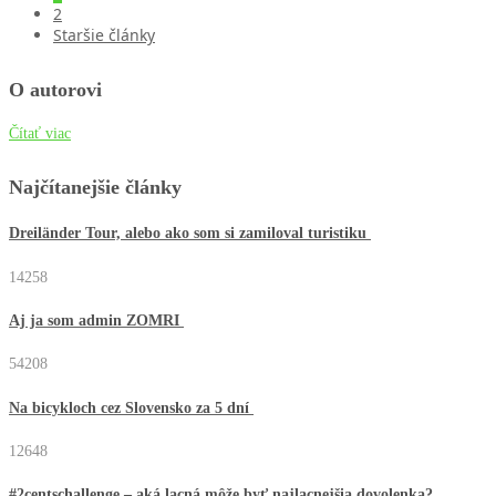
2
Staršie články
O autorovi
Čítať viac
Najčítanejšie články
Dreiländer Tour, alebo ako som si zamiloval turistiku
14258
Aj ja som admin ZOMRI
54208
Na bicykloch cez Slovensko za 5 dní
12648
#2centschallenge – aká lacná môže byť najlacnejšia dovolenka?