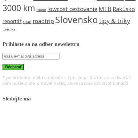
3000 km
MTB
lowcost cestovanie
Rakúsko
Island
Slovensko
tipy & triky
roadtrip
reportáž
road
turistika
Prihláste sa na odber newslettru
* potvrdením mailu súhlasíte s tým, že približne raz za kvartál
vám pošlem life & travel hacky, ktoré urobia váš zivot bohatší
Sledujte ma