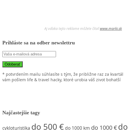
Aj vďaka tejto reklame môžete čítať
www.marki.sk
Prihláste sa na odber newslettru
* potvrdením mailu súhlasíte s tým, že približne raz za kvartál
vám pošlem life & travel hacky, ktoré urobia váš zivot bohatší
Najčastejšie tagy
do 500 €
do
do 1000 €
cykloturistika
do 1000 km