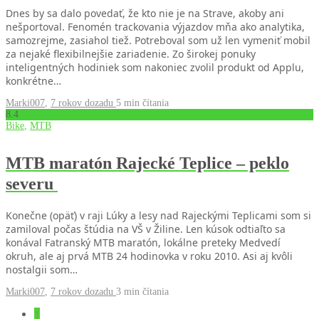
Dnes by sa dalo povedať, že kto nie je na Strave, akoby ani
nešportoval. Fenomén trackovania výjazdov mňa ako analytika,
samozrejme, zasiahol tiež. Potreboval som už len vymeniť mobil
za nejaké flexibilnejšie zariadenie. Zo širokej ponuky
inteligentných hodiniek som nakoniec zvolil produkt od Applu,
konkrétne…
Marki007
,
7 rokov dozadu
5 min
čítania
8
.4
Bike
,
MTB
MTB maratón Rajecké Teplice – peklo
severu
Konečne (opäť) v raji Lúky a lesy nad Rajeckými Teplicami som si
zamiloval počas štúdia na VŠ v Žiline. Len kúsok odtiaľto sa
konával Fatranský MTB maratón, lokálne preteky Medvedí
okruh, ale aj prvá MTB 24 hodinovka v roku 2010. Asi aj kvôli
nostalgii som…
Marki007
,
7 rokov dozadu
3 min
čítania
1