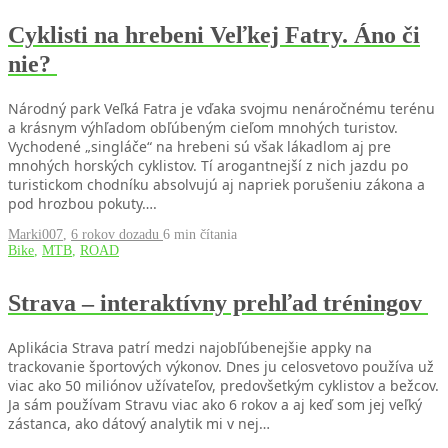
Cyklisti na hrebeni Veľkej Fatry. Áno či
nie?
Národný park Veľká Fatra je vďaka svojmu nenáročnému terénu
a krásnym výhľadom obľúbeným cieľom mnohých turistov.
Vychodené „singláče“ na hrebeni sú však lákadlom aj pre
mnohých horských cyklistov. Tí arogantnejší z nich jazdu po
turistickom chodníku absolvujú aj napriek porušeniu zákona a
pod hrozbou pokuty….
Marki007
,
6 rokov dozadu
6 min
čítania
Bike
,
MTB
,
ROAD
Strava – interaktívny prehľad tréningov
Aplikácia Strava patrí medzi najobľúbenejšie appky na
trackovanie športových výkonov. Dnes ju celosvetovo používa už
viac ako 50 miliónov užívateľov, predovšetkým cyklistov a bežcov.
Ja sám používam Stravu viac ako 6 rokov a aj keď som jej veľký
zástanca, ako dátový analytik mi v nej…