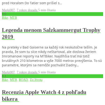
pred Horalom Do Tatier som prišiel s…
Marki007
,
7 rokov dozadu
5 min
čítania
9
.0
Bike
,
MTB
Legenda menom Salzkammergut Trophy
2019
Na preteky v Bad Goiserne sa každý rok neskutočne teším. Je
pravda, že som tu síce nikdy neštartoval, ale doslova žeriem
Imromanove reporty na MTBiker. Najdlhšia trať má totiž
brutálnych 210 kilometrov a vyše 7000 metrov prevýšenia. To sú
parametre, ktorými sa nemôže pochváliť žiadny…
Marki007
,
7 rokov dozadu
5 min
čítania
8
.2
Bike
,
MTB
,
ROAD
,
Zo života
Recenzia Apple Watch 4 z pohľadu
bikera