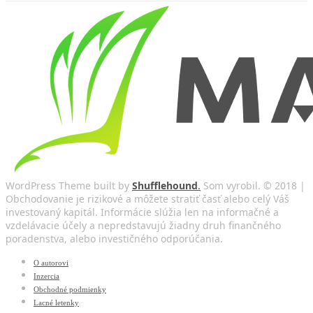
WordPress Theme built by
Shufflehound
.
Som vyrobil. © 2018 |
Obchodovanie je rizikové a môžete stratiť časť alebo celý Váš
investovaný kapitál. Informácie slúžia len na informačné a
vzdelávacie účely a nepredstavujú žiadny druh finančného
poradenstva, alebo investičného odporúčania.
O autorovi
Inzercia
Obchodné podmienky
Lacné letenky