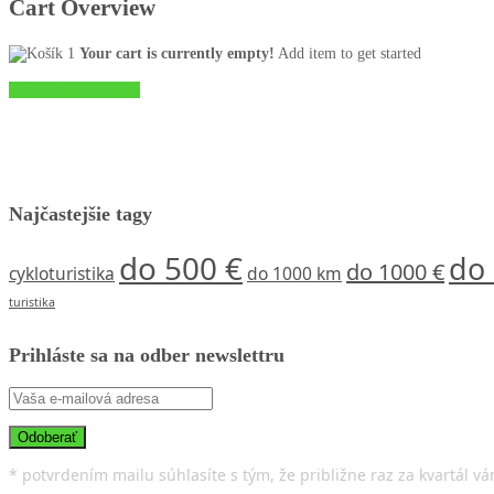
Cart Overview
Your cart is currently empty!
Add item to get started
Vrátiť sa do obchodu
Najčastejšie tagy
do 500 €
do
do 1000 €
cykloturistika
do 1000 km
turistika
Prihláste sa na odber newslettru
* potvrdením mailu súhlasíte s tým, že približne raz za kvartál vá