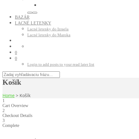
BAZÁR
LACNÉ LETENKY
Lacné letenky do Izraela
Lacné letenky do Maroka
0
0
Login to add posts to your read later list
Košík
Home
>
Košík
1
Cart Overview
2
Checkout Details
3
Complete