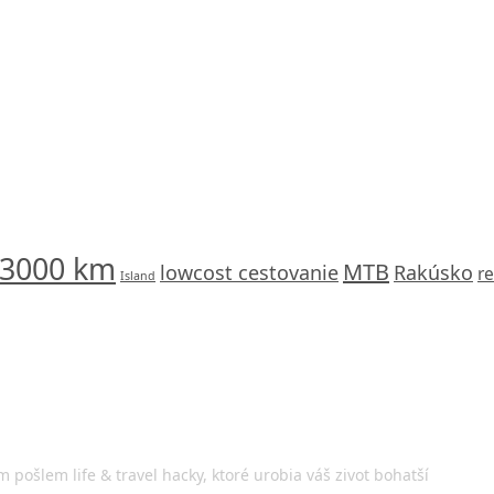
 3000 km
MTB
lowcost cestovanie
Rakúsko
r
Island
m pošlem life & travel hacky, ktoré urobia váš zivot bohatší