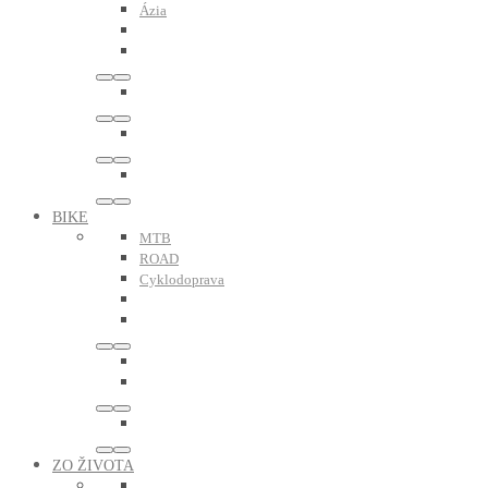
Ázia
BIKE
MTB
ROAD
Cyklodoprava
ZO ŽIVOTA