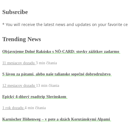
Subsrcibe
* You will receive the latest news and updates on your favorite cel
Trending News
Objavujeme Dolné Rakúsko s NÖ-CARD: stovky zážitkov zadarmo
11 mesiacov dozadu
3 min
čítania
S lávou za pätami, alebo naše talianske sopečné dobrodružstvo
12 mesiacov dozadu
13 min
čítania
Epický 4-dňový roadtrip Slovinskom
1 rok dozadu
4 min
čítania
Karnischer Höhenweg – v pote a slzách Korutánskymi Alpami