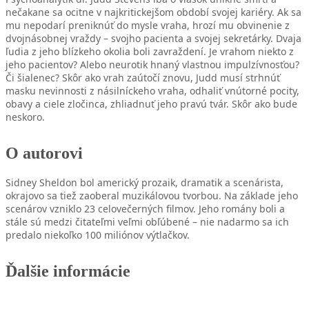
nečakane sa ocitne v najkritickejšom období svojej kariéry. Ak sa
mu nepodarí preniknúť do mysle vraha, hrozí mu obvinenie z
dvojnásobnej vraždy – svojho pacienta a svojej sekretárky. Dvaja
ľudia z jeho blízkeho okolia boli zavraždení. Je vrahom niekto z
j
eho pacientov? Alebo neurotik hnaný vlastnou impulzívnosťou?
Či šialenec? Skôr ako vrah zaútočí znovu, Judd musí strhnúť
masku nevinnosti z násilníckeho vraha, odhaliť vnútorné pocity,
obavy a ciele zločinca, zhliadnuť jeho pravú tvár. Skôr ako bude
neskoro.
O autorovi
Sidney Sheldon bol americký prozaik, dramatik a scenárista,
okrajovo sa tiež zaoberal muzikálovou tvorbou. Na základe jeho
scenárov vzniklo 23 celovečerných filmov. Jeho romány boli a
stále sú medzi čitateľmi veľmi obľúbené – nie nadarmo sa ich
predalo niekoľko 100 miliónov výtlačkov.
Ďalšie informácie