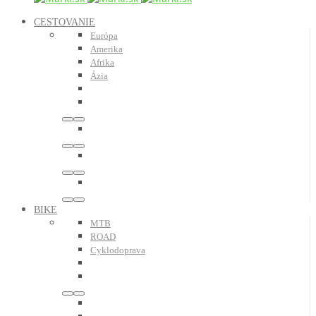
CESTOVANIE
Európa
Amerika
Afrika
Ázia
BIKE
MTB
ROAD
Cyklodoprava