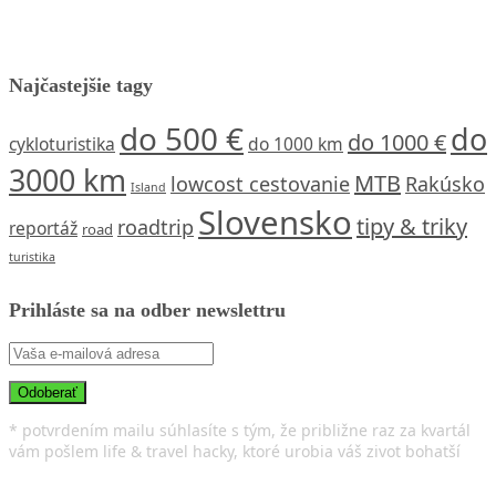
Najčastejšie tagy
do 500 €
do
do 1000 €
cykloturistika
do 1000 km
3000 km
MTB
lowcost cestovanie
Rakúsko
Island
Slovensko
tipy & triky
roadtrip
reportáž
road
turistika
Prihláste sa na odber newslettru
* potvrdením mailu súhlasíte s tým, že približne raz za kvartál
vám pošlem life & travel hacky, ktoré urobia váš zivot bohatší