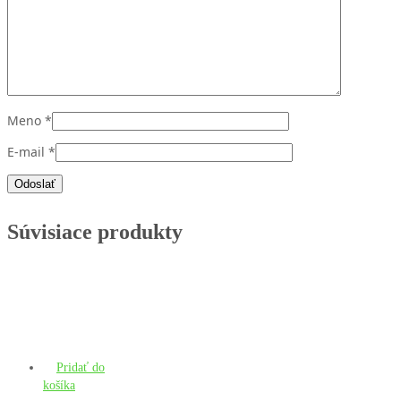
Meno
*
E-mail
*
Súvisiace produkty
Pridať do
košíka