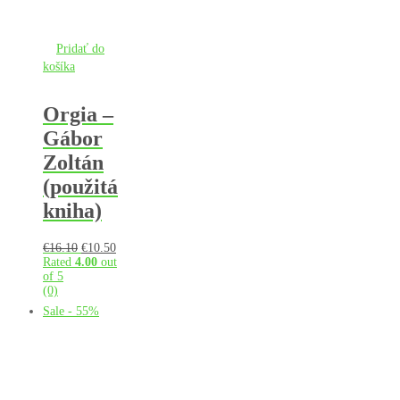
Pridať do
košíka
Orgia –
Gábor
Zoltán
(použitá
kniha)
Pôvodná
Aktuálna
€
16.10
€
10.50
cena
cena
Rated
4.00
out
bola:
je:
of 5
€16.10.
€10.50.
(0)
Sale - 55%