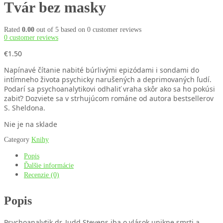
Tvár bez masky
Rated
0.00
out of 5 based on
0
customer reviews
0
customer reviews
€
1.50
Napínavé čítanie nabité búrlivými epizódami i sondami do
intímneho života psychicky narušených a deprimovaných ľudí.
Podarí sa psychoanalytikovi odhaliť vraha skôr ako sa ho pokúsi
zabiť? Dozviete sa v strhujúcom románe od autora bestsellerov
S. Sheldona.
Nie je na sklade
Category
Knihy
Popis
Ďalšie informácie
Recenzie (0)
Popis
Psychoanalytik dr. Judd Stevens iba o vlások unikne smrti a