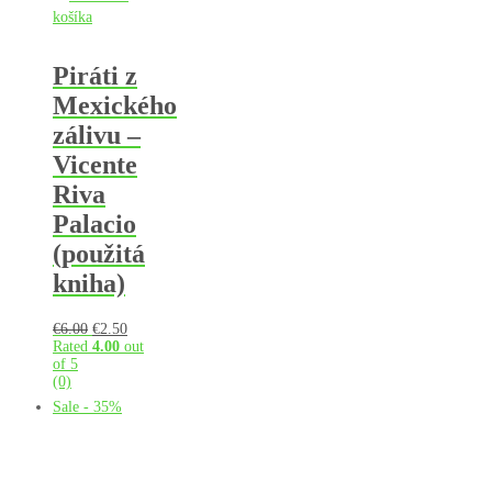
košíka
Piráti z
Mexického
zálivu –
Vicente
Riva
Palacio
(použitá
kniha)
Pôvodná
Aktuálna
€
6.00
€
2.50
cena
cena
Rated
4.00
out
bola:
je:
of 5
€6.00.
€2.50.
(0)
Sale - 35%