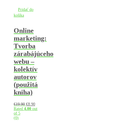
Pridať do
košíka
Online
marketing:
Tvorba
zárabájúceho
webu –
kolektív
autorov
(použitá
kniha)
Pôvodná
Aktuálna
€
19.90
€
8.90
cena
cena
Rated
4.00
out
bola:
je:
of 5
€19.90.
€8.90.
(0)