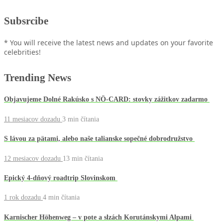
Subsrcibe
* You will receive the latest news and updates on your favorite
celebrities!
Trending News
Objavujeme Dolné Rakúsko s NÖ-CARD: stovky zážitkov zadarmo
11 mesiacov dozadu
3 min
čítania
S lávou za pätami, alebo naše talianske sopečné dobrodružstvo
12 mesiacov dozadu
13 min
čítania
Epický 4-dňový roadtrip Slovinskom
1 rok dozadu
4 min
čítania
Karnischer Höhenweg – v pote a slzách Korutánskymi Alpami