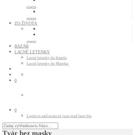
ZO ŽIVOTA
BAZÁR
LACNÉ LETENKY
Lacné letenky do Izraela
Lacné letenky do Maroka
0
0
Login to add posts to your read later list
Tvár bez masky