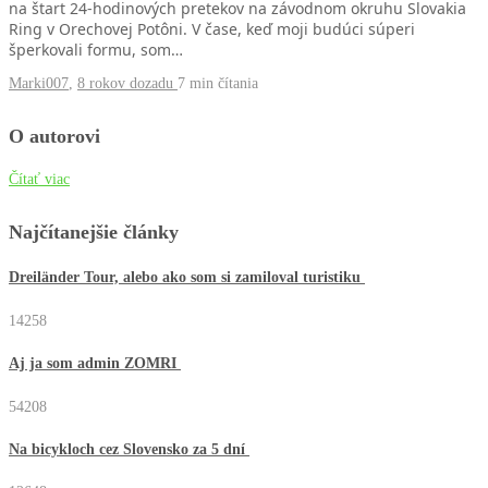
na štart 24-hodinových pretekov na závodnom okruhu Slovakia
Ring v Orechovej Potôni. V čase, keď moji budúci súperi
šperkovali formu, som…
Marki007
,
8 rokov dozadu
7 min
čítania
O autorovi
Čítať viac
Najčítanejšie články
Dreiländer Tour, alebo ako som si zamiloval turistiku
14258
Aj ja som admin ZOMRI
54208
Na bicykloch cez Slovensko za 5 dní