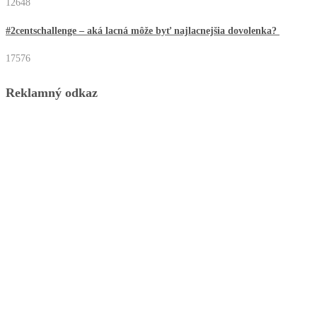
12648
#2centschallenge – aká lacná môže byť najlacnejšia dovolenka?
17576
Reklamný odkaz