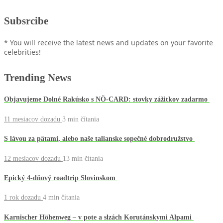
Subsrcibe
* You will receive the latest news and updates on your favorite
celebrities!
Trending News
Objavujeme Dolné Rakúsko s NÖ-CARD: stovky zážitkov zadarmo
11 mesiacov dozadu
3 min
čítania
S lávou za pätami, alebo naše talianske sopečné dobrodružstvo
12 mesiacov dozadu
13 min
čítania
Epický 4-dňový roadtrip Slovinskom
1 rok dozadu
4 min
čítania
Karnischer Höhenweg – v pote a slzách Korutánskymi Alpami