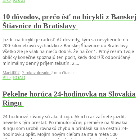
Bike
,
ROAD
10 dôvodov, prečo ísť na bicykli z Banskej
Štiavnice do Bratislavy
Jazdiť na bicykli je radosť. Až dovtedy, kým sa nevyberiete na
200-kilometrovú vychádzku z Banskej Štiavnice do Bratislavy.
Všetko zlé je však na niečo dobré. Že na čo? 1. Pitný režim Tvoje
obličky konečne spoznajú ten pocit, kedy dodržíš odporúčaný
minimálny denný príjem tekutín. 2….
Marki007
,
7 rokov dozadu
2 min
čítania
Bike
,
ROAD
Pekelne horúca 24-hodinovka na Slovakia
Ringu
24-hodinové závody sú ako droga. Ak ich raz začnete jazdiť,
neviete s tým prestať. Po minuloročnej premiére na Slovakia
Ringu som urobil rovnakú chybu a prihlásil sa na cestnú 24-
hodinovku opäť. Mojím novým cieľom sa stala méta 500