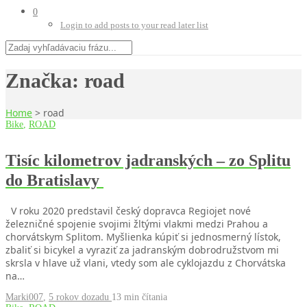
0
Login to add posts to your read later list
Značka:
road
Home
>
road
Bike
,
ROAD
Tisíc kilometrov jadranských – zo Splitu
do Bratislavy
V roku 2020 predstavil český dopravca Regiojet nové
železničné spojenie svojimi žltými vlakmi medzi Prahou a
chorvátskym Splitom. Myšlienka kúpiť si jednosmerný lístok,
zbaliť si bicykel a vyraziť za jadranským dobrodružstvom mi
skrsla v hlave už vlani, vtedy som ale cyklojazdu z Chorvátska
na…
Marki007
,
5 rokov dozadu
13 min
čítania