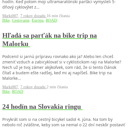
hodín. Keď potom moji ultramaratónski parťáci vymysleli 5-
dňový cyklovýlet z…
Marki007
,
7 rokov dozadu
16 min
čítania
Bike
,
Cestovanie
,
Európa
,
ROAD
Hľadá sa parťák na bike trip na
Malorku
Podcenil si jarnú prípravu rovnako ako ja? Alebo len chceš
zmeniť vzduch a zabicyklovať si v cyklistickom raji na Malorke?
Nech už je tvoj zámer akýkoľvek, som rád, že si tento článok
čítaš a budem ešte radšej, keď mi aj napíšeš. Bike trip na
Malorke…
Marki007
,
7 rokov dozadu
2 min
čítania
Bike
,
ROAD
24 hodín na Slovakia ringu
Prvykrát som si na cestný bicykel sadol 4. júna. Na tom by
nebolo nič zvláštne, keby som sa nemal o 22 dní neskôr postaviť