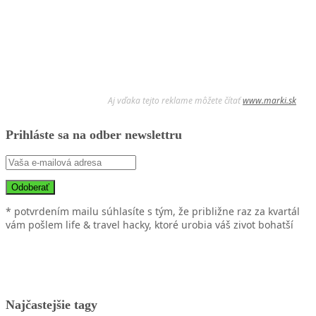
Aj vďaka tejto reklame môžete čítať
www.marki.sk
Prihláste sa na odber newslettru
* potvrdením mailu súhlasíte s tým, že približne raz za kvartál
vám pošlem life & travel hacky, ktoré urobia váš zivot bohatší
Najčastejšie tagy