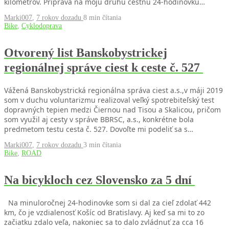
kilometrov. Príprava na moju druhú cestnú 24-hodinovku…
Marki007
,
7 rokov dozadu
8 min
čítania
Bike
,
Cyklodoprava
Otvorený list Banskobystrickej
regionálnej správe ciest k ceste č. 527
Vážená Banskobystrická regionálna správa ciest a.s.,v máji 2019
som v duchu voluntarizmu realizoval veľký spotrebiteľský test
dopravných tepien medzi Čiernou nad Tisou a Skalicou, pričom
som využil aj cesty v správe BBRSC, a.s., konkrétne bola
predmetom testu cesta č. 527. Dovoľte mi podeliť sa s…
Marki007
,
7 rokov dozadu
3 min
čítania
Bike
,
ROAD
Na bicykloch cez Slovensko za 5 dní
Na minuloročnej 24-hodinovke som si dal za cieľ zdolať 442
km, čo je vzdialenosť Košíc od Bratislavy. Aj keď sa mi to zo
začiatku zdalo veľa, nakoniec sa to dalo zvládnuť za cca 16