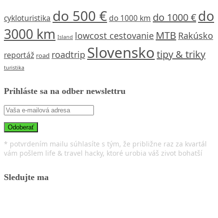
do 500 €
do
do 1000 €
cykloturistika
do 1000 km
3000 km
MTB
lowcost cestovanie
Rakúsko
Island
Slovensko
tipy & triky
roadtrip
reportáž
road
turistika
Prihláste sa na odber newslettru
* potvrdením mailu súhlasíte s tým, že približne raz za kvartál
vám pošlem life & travel hacky, ktoré urobia váš zivot bohatší
Sledujte ma