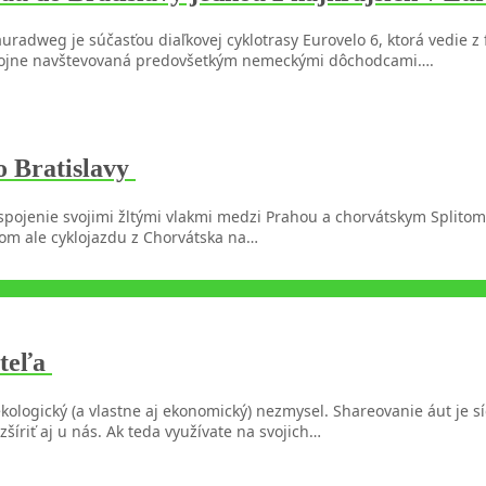
auradweg je súčasťou diaľkovej cyklotrasy Eurovelo 6, ktorá vedie 
je hojne navštevovaná predovšetkým nemeckými dôchodcami….
o Bratislavy
ojenie svojimi žltými vlakmi medzi Prahou a chorvátskym Splitom. My
som ale cyklojazdu z Chorvátska na…
iteľa
 ekologický (a vlastne aj ekonomický) nezmysel. Shareovanie áut j
zšíriť aj u nás. Ak teda využívate na svojich…