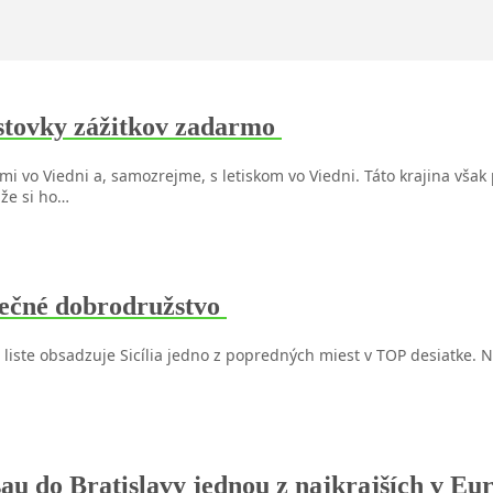
tovky zážitkov zadarmo
 vo Viedni a, samozrejme, s letiskom vo Viedni. Táto krajina však
 že si ho…
opečné dobrodružstvo
 liste obsadzuje Sicília jedno z popredných miest v TOP desiatke. N
au do Bratislavy jednou z najkrajších v E