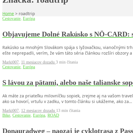
Home
>
roadtrip
Cestovanie
,
Európa
Objavujeme Dolné Rakúsko s NÖ-CARD: s
Rakúsko sa mnohým Slovákom spája s lyžovačkou, vianočnými trhmi
ešte neprepadli, verím, že vám táto séria článkou rozšíri obzory a
Marki007
,
11 mesiacov dozadu
3 min
čítania
Cestovanie
,
Európa
S lávou za pätami, alebo naše talianske s
Ak máte za priateľku milovníčku sopiek, zrejme aj na vašom travel
ako sa hovorí, vrtuľu v zadku, v tomto článku si ukážeme, ako za…
Marki007
,
12 mesiacov dozadu
13 min
čítania
Bike
,
Cestovanie
,
Európa
,
ROAD
Donauradweg – naozaj je cyklotrasa z Pass