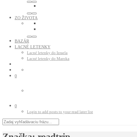
ZO ŽIVOTA
BAZÁR
LACNÉ LETENKY
Lacné letenky do Izraela
Lacné letenky do Maroka
0
0
Login to add posts to your read later list
Značka:
roadtrip