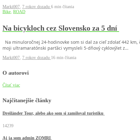
Marki007
,
7 rokov dozadu
6 min
čítania
Bike
,
ROAD
Na bicykloch cez Slovensko za 5 dní
Na minuloročnej 24-hodinovke som si dal za cieľ zdolať 442 km, čo
moji ultramaratónski parťáci vymysleli 5-dňový cyklovýlet z…
Marki007
,
7 rokov dozadu
16 min
čítania
O autorovi
Čítať viac
Najčítanejšie články
Dreiländer Tour, alebo ako som si zamiloval turistiku
14239
Aj ja som admin ZOMRI