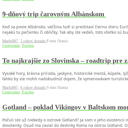
9-dňový trip čarovným Albánskom
Keď sa povie Albánsko, väčšina ľudí si predstaví čiernu dieru Eur
nejakú tu pečienku či obličky. Tak aby ste vedeli, toto všetko sú bu
Marki007
,
5 rokov dozadu
8 min
čítania
Cestovanie
,
Európa
To najkrajšie zo Slovinska – roadtrip pre 
Vysoké hory, krásna príroda, jaskyne, historické mestá, kúpele, l
ľahko by ste mohli nadobudnúť dojem, že vymenovávam turistické
Marki007
,
6 rokov dozadu
9 min
čítania
Cestovanie
,
Európa
Gotland – poklad Vikingov v Baltskom mo
Počuli ste už niekedy o ostrove Gotland? Ja som o jeho existenc
dovolenky. Osud ma zavial do dedinky Roma na ostrov Gotland. 