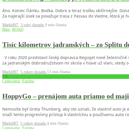
Áno. Koniec článku. Bodka. Dobre a teraz trošku obšírnejšie. Don
Za najkrajší úsek sa považuje trasa z Passau do Viedne, ktorá 
Marki007
,
3 roky dozadu
9 min
čítania
Bike
,
ROAD
Tisíc kilometrov jadranských – zo Splitu d
V roku 2020 predstavil český dopravca Regiojet nové železničné sp
za jadranským dobrodružstvom mi skrsla v hlave už vlani, vtedy 
Marki007
,
5 rokov dozadu
13 min
čítania
7
.6
Cestovanie
,
Európa
HoppyGo – prenájom auta priamo od maj
Nemusíte byť Greta Thunberg, aby ste uznali, že vlastniť auto je
snaží tento progresívny prístup k vlastníctvu a používaniu auta ro
Marki007
,
5 rokov dozadu
4 min
čítania
Cestovanie
,
Európa