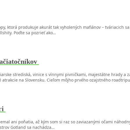
ópy, ktorá produkuje akurát tak vyholených mafiánov – tváriacich s
llshity. Poďte sa pozrieť ako…
začiatočníkov
yžiarske strediská, vinice s vínnymi pivničkami, majestátne hrady 
 atrakcie na Slovensku. Cieľom môjho prvého ozajstného roadtripu
ri
ii nemal ani poňatia, až kým som si raz so zaviazanými očami náh
Ostrov Gotland sa nachádza…