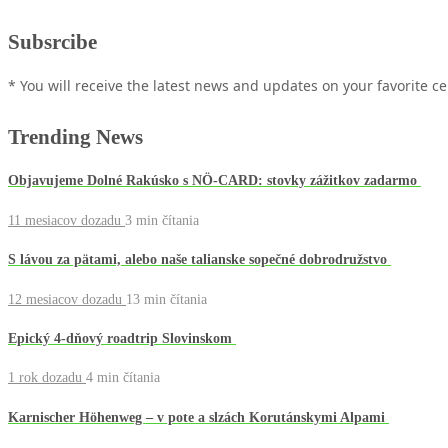
Subsrcibe
* You will receive the latest news and updates on your favorite cel
Trending News
Objavujeme Dolné Rakúsko s NÖ-CARD: stovky zážitkov zadarmo
11 mesiacov dozadu
3 min
čítania
S lávou za pätami, alebo naše talianske sopečné dobrodružstvo
12 mesiacov dozadu
13 min
čítania
Epický 4-dňový roadtrip Slovinskom
1 rok dozadu
4 min
čítania
Karnischer Höhenweg – v pote a slzách Korutánskymi Alpami