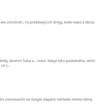
a ako zmrzlinári, no predávajúcich drogy, biele mäso a občas
a zámky, skromní ľudia a… more. Nebyť toho posledného, veľmi
 sa v…
odným zoomovaním na Google mapách nehľadal miesto letnej