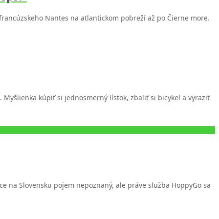
z francúzskeho Nantes na atlantickom pobreží až po Čierne more.
šlienka kúpiť si jednosmerný lístok, zbaliť si bicykel a vyraziť
e síce na Slovensku pojem nepoznaný, ale práve služba HoppyGo sa