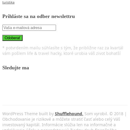
turistika
Prihláste sa na odber newslettru
* potvrdením mailu súhlasíte s tým, že približne raz za kvartál
vám pošlem life & travel hacky, ktoré urobia váš zivot bohatší
Sledujte ma
WordPress Theme built by
Shufflehound
.
Som vyrobil. © 2018 |
Obchodovanie je rizikové a môžete stratiť časť alebo celý Váš
investovaný kapitál. Informácie slúžia len na informačné a