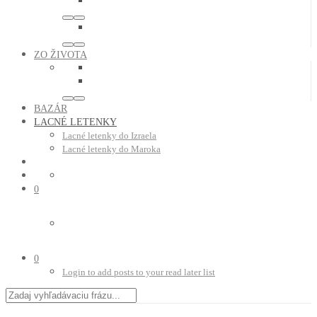
ZO ŽIVOTA
BAZÁR
LACNÉ LETENKY
Lacné letenky do Izraela
Lacné letenky do Maroka
0
0
Login to add posts to your read later list