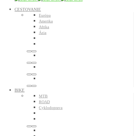
CESTOVANIE
Európa
Amerika
Afrika
Ázia
BIKE
MTB
ROAD
Cyklodoprava