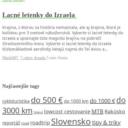
Lacné letenky do Izraela
Krajina, s ktorou sa história nemaznala, ale aj krajina, ktorá je
kolískou pre 3 svetové náboženstvá. Vyberte si lacné letenky do
Izraela a spoznajte túto magickú krajinu na pobreží
Stredozemného mora. Vyberte si lacné letenky do Izraela
Nízkonákladové aerolinky lietajú najmä do Tel Avivu a…
Marki007
,
7 rokov dozadu
5 min
čítania
Najčastejšie tagy
do 500 €
do
do 1000 €
cykloturistika
do 1000 km
3000 km
MTB
lowcost cestovanie
Rakúsko
Island
Slovensko
tipy & triky
roadtrip
reportáž
road