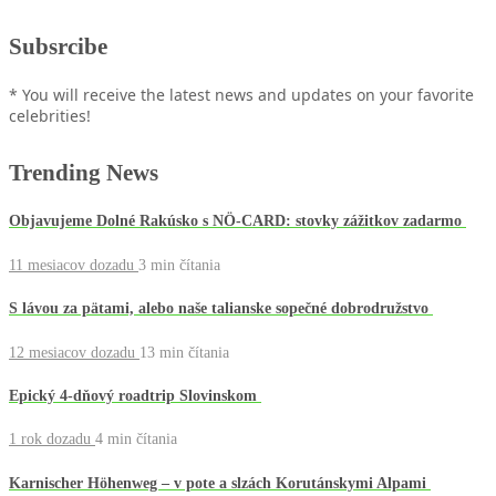
Subsrcibe
* You will receive the latest news and updates on your favorite
celebrities!
Trending News
Objavujeme Dolné Rakúsko s NÖ-CARD: stovky zážitkov zadarmo
11 mesiacov dozadu
3 min
čítania
S lávou za pätami, alebo naše talianske sopečné dobrodružstvo
12 mesiacov dozadu
13 min
čítania
Epický 4-dňový roadtrip Slovinskom
1 rok dozadu
4 min
čítania
Karnischer Höhenweg – v pote a slzách Korutánskymi Alpami