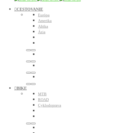
CESTOVANIE
Európa
Amerika
Afrika
Ázia
BIKE
MTB
ROAD
Cyklodoprava