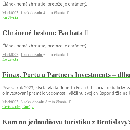
Článok nemá zhrnutie, pretože je chránený.
Marki007
,
1 rok dozadu
4 min
čítania
Zo života
Chránené heslom: Bachata
Článok nemá zhrnutie, pretože je chránený.
Marki007
,
1 rok dozadu
6 min
čítania
Zo života
Finax, Portu a Partners Investments – dlh
Píše sa rok 2023, štvrtá vláda Roberta Fica chrlí sociálne balíčk
o investovaní pramálo vedomostí, väčšinu svojich úspor držia na 
Marki007
,
3 roky dozadu
8 min
čítania
Cestovanie
,
Európa
Kam na jednodňovú turistiku z Bratislavy