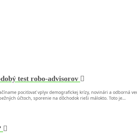
odobý test robo-advisorov
y, začíname pociťovať vplyv demografickej krízy, novinári a odborná
bežných účtoch, sporenie na dôchodok rieši málokto. Toto je…
?