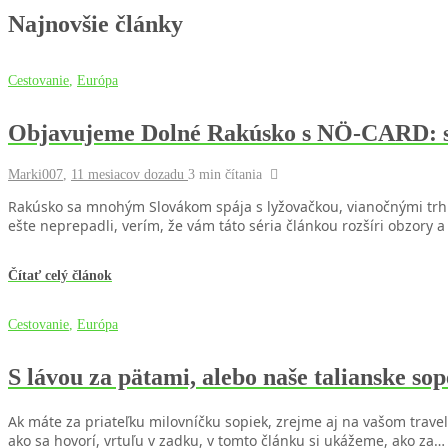
Najnovšie články
Cestovanie
,
Európa
Objavujeme Dolné Rakúsko s NÖ-CARD: s
Marki007
,
11 mesiacov dozadu
3 min
čítania
Rakúsko sa mnohým Slovákom spája s lyžovačkou, vianočnými trhmi
ešte neprepadli, verím, že vám táto séria článkou rozšíri obzory a
Čítať celý článok
Cestovanie
,
Európa
S lávou za pätami, alebo naše talianske s
Ak máte za priateľku milovníčku sopiek, zrejme aj na vašom travel
ako sa hovorí, vrtuľu v zadku, v tomto článku si ukážeme, ako za…