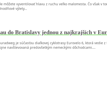
de môžete vyventilovať hlavu z ruchu veľko malomesta. Čo však v t
ednodňové výlety…
au do Bratislavy jednou z najkrajších v E
auradweg je súčasťou diaľkovej cyklotrasy Eurovelo 6, ktorá vedie 
je hojne navštevovaná predovšetkým nemeckými dôchodcami….