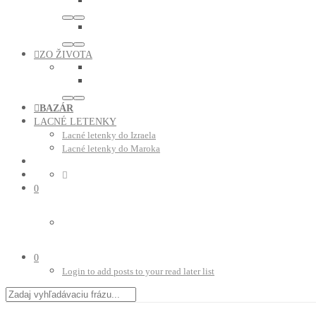
ZO ŽIVOTA
BAZÁR
LACNÉ LETENKY
Lacné letenky do Izraela
Lacné letenky do Maroka
0
0
Login to add posts to your read later list