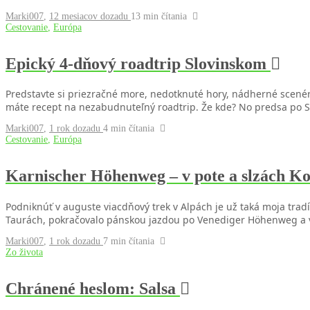
Marki007
,
12 mesiacov dozadu
13 min
čítania
Cestovanie
,
Európa
Epický 4-dňový roadtrip Slovinskom
Predstavte si priezračné more, nedotknuté hory, nádherné scenéri
máte recept na nezabudnuteľný roadtrip. Že kde? No predsa po S
Marki007
,
1 rok dozadu
4 min
čítania
Cestovanie
,
Európa
Karnischer Höhenweg – v pote a slzách 
Podniknúť v auguste viacdňový trek v Alpách je už taká moja trad
Taurách, pokračovalo pánskou jazdou po Venediger Höhenweg a v
Marki007
,
1 rok dozadu
7 min
čítania
Zo života
Chránené heslom: Salsa