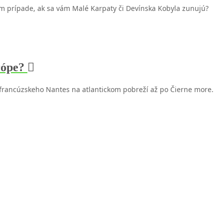
om prípade, ak sa vám Malé Karpaty či Devínska Kobyla zunujú?
urópe?
z francúzskeho Nantes na atlantickom pobreží až po Čierne more.