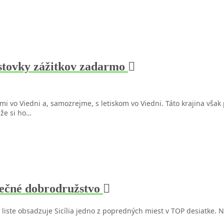
tovky zážitkov zadarmo
 vo Viedni a, samozrejme, s letiskom vo Viedni. Táto krajina však
 že si ho…
opečné dobrodružstvo
 liste obsadzuje Sicília jedno z popredných miest v TOP desiatke. N