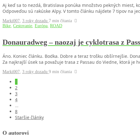
Aj keď sa to nezdá, Bratislava ponúka množstvo pekných miest, k
Odpoveďou sú rakúske Alpy. V tomto článku nájdete 7 tipov na j
Marki007
,
3 roky dozadu
7 min
čítania
Bike
,
Cestovanie
,
Európa
,
ROAD
Donauradweg – naozaj je cyklotrasa z Pass
Áno. Koniec článku. Bodka. Dobre a teraz trošku obšírnejšie. Don
Za najkrajší úsek sa považuje trasa z Passau do Viedne, ktorá 
Marki007
,
3 roky dozadu
9 min
čítania
1
2
3
4
…
8
Staršie články
O autorovi