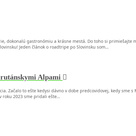
e, dokonalú gastronómiu a krásne mestá. Do toho si primiešajte milý
lovinsku! Jeden článok o roadtripe po Slovinsku som…
Korutánskymi Alpami
ícia. Začalo to ešte kedysi dávno v dobe predcovidovej, kedy sme 
 roku 2023 sme pridali ešte…