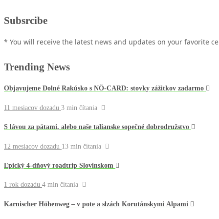
Subsrcibe
* You will receive the latest news and updates on your favorite cel
Trending News
Objavujeme Dolné Rakúsko s NÖ-CARD: stovky zážitkov zadarmo
11 mesiacov dozadu
3 min
čítania
S lávou za pätami, alebo naše talianske sopečné dobrodružstvo
12 mesiacov dozadu
13 min
čítania
Epický 4-dňový roadtrip Slovinskom
1 rok dozadu
4 min
čítania
Karnischer Höhenweg – v pote a slzách Korutánskymi Alpami