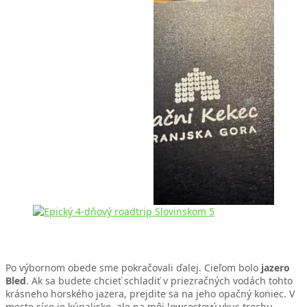
Po výbornom obede sme pokračovali ďalej. Cieľom bolo
jazero
Bled
. Ak sa budete chcieť schladiť v priezračných vodách tohto
krásneho horského jazera, prejdite sa na jeho opačný koniec. V
meste síce je kúpalisko, ale na môj lowcostový vkus trochu