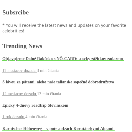
Subsrcibe
* You will receive the latest news and updates on your favorite
celebrities!
Trending News
Objavujeme Dolné Rakúsko s NÖ-CARD: stovky zážitkov zadarmo
11 mesiacov dozadu
3 min
čítania
S lávou za pätami, alebo naše talianske sopečné dobrodružstvo
12 mesiacov dozadu
13 min
čítania
Epický 4-dňový roadtrip Slovinskom
1 rok dozadu
4 min
čítania
Karnischer Höhenweg – v pote a slzách Korutánskymi Alpami