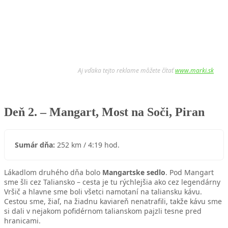
Aj vďaka tejto reklame môžete čítať
www.marki.sk
Deň 2. – Mangart, Most na Soči, Piran
Sumár dňa:
252 km / 4:19 hod.
Lákadlom druhého dňa bolo
Mangartske sedlo
. Pod Mangart
sme šli cez Taliansko – cesta je tu rýchlejšia ako cez legendárny
Vršič a hlavne sme boli všetci namotaní na taliansku kávu.
Cestou sme, žiaľ, na žiadnu kaviareň nenatrafili, takže kávu sme
si dali v nejakom pofidérnom talianskom pajzli tesne pred
hranicami.