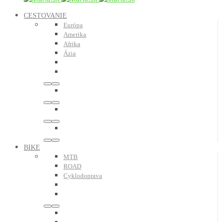
CESTOVANIE
Európa
Amerika
Afrika
Ázia
BIKE
MTB
ROAD
Cyklodoprava