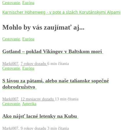
Cestovanie
,
Európa
Karnischer Höhenweg - v pote a slzách Korutánskymi Alpami
Mohlo by vás zaujímať aj...
Cestovanie
,
Európa
Gotland – poklad Vikingov v Baltskom mori
Marki007
,
7 rokov dozadu
6 min
čítania
Cestovanie
,
Európa
S lávou za pätami, alebo naše talianske sopečné
dobrodružstvo
Marki007
,
12 mesiacov dozadu
13 min
čítania
Cestovanie
,
Amerika
Ako nájsť lacné letenky na Kubu
Marki007
,
9 rokov dozadu
3 min
čítania