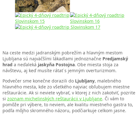
Na ceste medzi jadranským pobrežím a hlavným mestom
Ljubljana sú najväčšími lákadlami jednoznačne
Predjamský
hrad
a neďaleká
jaskyňa Postojna
. Obe miesta stoja za
návštevu, aj keď musíte rátať s jemným overturizmom.
Podvečer sme konečne dorazili do
Ljubljany
, malebného
hlavného mesta, kde zo všetkého najviac obľubujem miestne
reštaurácie. Ak si neviete vybrať, v ktorej z nich zakotviť, pozrite
si
zoznam michelinských reštaurácii v Ljubljane
. Či vám to
pomôže pri výbere, to neviem, ale kvalitu miestneho gastra to,
podľa môjho skromného názoru, podčiarkuje celkom jasne.