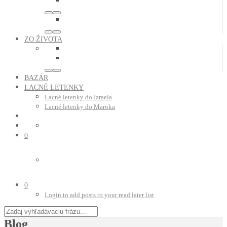
ZO ŽIVOTA
BAZÁR
LACNÉ LETENKY
Lacné letenky do Izraela
Lacné letenky do Maroka
0
0
Login to add posts to your read later list
Blog