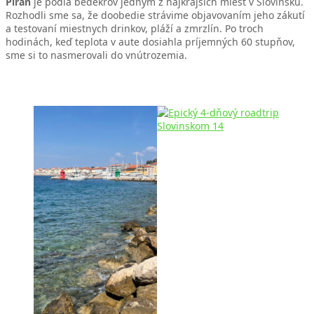
Piran
je podľa bedekrov jedným z najkrajších miest v Slovinsku.
Rozhodli sme sa, že doobedie strávime objavovaním jeho zákutí
a testovaní miestnych drinkov, pláží a zmrzlín. Po troch
hodinách, keď teplota v aute dosiahla príjemných 60 stupňov,
sme si to nasmerovali do vnútrozemia.