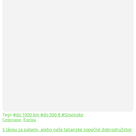
Tags
#do 1000 km
#do 500 €
#Slovinsko
Cestovanie
,
Európa
S lávou za pätami, alebo naše talianske sopečné dobrodružstvo