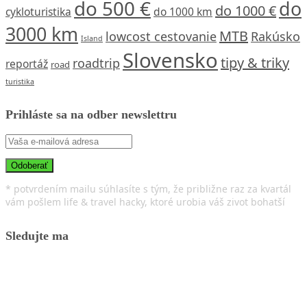
do 500 €
do
do 1000 €
cykloturistika
do 1000 km
3000 km
MTB
lowcost cestovanie
Rakúsko
Island
Slovensko
tipy & triky
roadtrip
reportáž
road
turistika
Prihláste sa na odber newslettru
* potvrdením mailu súhlasíte s tým, že približne raz za kvartál
vám pošlem life & travel hacky, ktoré urobia váš zivot bohatší
Sledujte ma