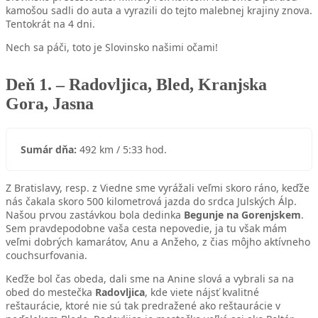
kamošou sadli do auta a vyrazili do tejto malebnej krajiny znova.
Tentokrát na 4 dni.
Nech sa páči, toto je Slovinsko našimi očami!
Deň 1. – Radovljica, Bled, Kranjska
Gora, Jasna
Sumár dňa:
492 km / 5:33 hod.
Z Bratislavy, resp. z Viedne sme vyrážali veľmi skoro ráno, keďže
nás čakala skoro 500 kilometrová jazda do srdca Julských Álp.
Našou prvou zastávkou bola dedinka
Begunje na Gorenjskem
.
Sem pravdepodobne vaša cesta nepovedie, ja tu však mám
veľmi dobrých kamarátov, Anu a Anžeho, z čias môjho aktívneho
couchsurfovania.
Keďže bol čas obeda, dali sme na Anine slová a vybrali sa na
obed do mestečka
Radovljica
, kde viete nájsť kvalitné
reštaurácie, ktoré nie sú tak predražené ako reštaurácie v