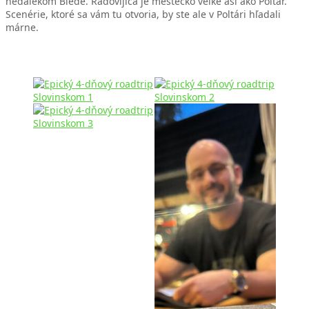
neďalekom Blede. Radovljica je mestečko veľké asi ako Poltár.
Scenérie, ktoré sa vám tu otvoria, by ste ale v Poltári hľadali
márne.