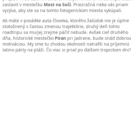
zastaviť v mestečku
Most na Soči
. Priezračná rieka vás priam
vyzýva, aby ste sa na tomto fotogenickom miesta vykúpali.
Ak máte v posádke auta človeka, ktorého žalúdok nie je úplne
stotožnený s častou zmenou trajektórie, druhý deň tohto
roadtripu sa mu/jej zrejme páčiť nebude. Avšak cieľ druhého
dňa, historické mestečko
Piran
pri Jadrane, bude snáď dobrou
motiváciou. My sme tu zhodou okolností natrafili na príjemnú
latino párty na pláži. Čo viac si priať po ďalšom tropickom dni?