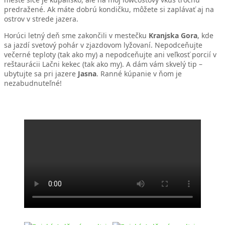
predražené. Ak máte dobrú kondičku, môžete si zaplávať aj na
ostrov v strede jazera.
Horúci letný deň sme zakončili v mestečku
Kranjska Gora
, kde
sa jazdí svetový pohár v zjazdovom lyžovaní. Nepodceňujte
večerné teploty (tak ako my) a nepodceňujte ani veľkosť porcií v
reštaurácii Lačni kekec (tak ako my). A dám vám skvelý tip –
ubytujte sa pri jazere
Jasna
. Ranné kúpanie v ňom je
nezabudnuteľné!