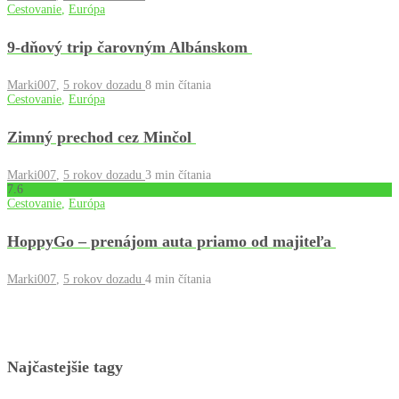
Cestovanie
,
Európa
9-dňový trip čarovným Albánskom
Marki007
,
5 rokov dozadu
8 min
čítania
Cestovanie
,
Európa
Zimný prechod cez Minčol
Marki007
,
5 rokov dozadu
3 min
čítania
7
.6
Cestovanie
,
Európa
HoppyGo – prenájom auta priamo od majiteľa
Marki007
,
5 rokov dozadu
4 min
čítania
Najčastejšie tagy