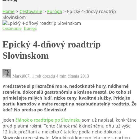
Home
>
Cestovanie
>
Európa
>
Epický 4-dňový roadtrip
Slovinskom
Cestovanie
,
Európa
Epický 4-dňový roadtrip
Slovinskom
Marki007
,
1 rok dozadu
4 min
čítania
2013
Predstavte si priezračné more, nedotknuté hory, nádherné
scenérie, dokonalú gastronómiu a krásne mestá. Do toho si
primiešajte milých ľudí, nízke ceny, kvalitné služby. Pridajte
partiu kamošov a máte recept na nezabudnuteľný roadtrip. Že
kde? No predsa po Slovinsku!
Jeden
článok o roadtripe po Slovinsku
som už napísal, konkrétne
pred piatimi rokmi. Tento článok má k dnešnému dňu už vyše
12 tisíc prečítaní a niekoľko čitateľov podľa neho dokonca
Slovinsko precestovalo. Minulý rok koncom leta sme s partiou