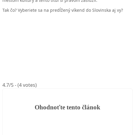
mestom kultúry a tento titul si právom zaslúžil.
Tak čo? Vyberiete sa na predĺžený víkend do Slovinska aj vy?
4.7/5 - (4 votes)
Ohodnoťte tento článok