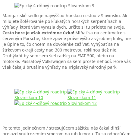
Mangartské sedlo je najvyššou horskou cestou v Slovinsku. Ak
milujete šoférovanie po kľukatých horských serpentínach a
výhľady, ktoré vám vyrazia dych, určite si tu prídete na svoje.
Cesta hore je však extrémne úzka!
Míňať sa na centimetre s
červeným Porsche, ktoré zjavne práve vyšlo z výrobnej linky, nie
je úplne to, čo chcem na dovolenke zažívať. Vyhýbať sa na
štrkovom okraji cesty nad 300 metrovou roklinou tiež nie.
Druhýkrát by som sem šiel radšej na FIAT 500, alebo na
motorke. Passatový Volkswagen sa sem proste nehodí. Hore vás
však čakajú brutálne výhľady na Triglavský národný park.
Po tomto jedinečnom / stresujúcom zážitku nás čakal dlhší
prejazd vnútrozemím smerom na juh k moru. Tu sa odporúčam