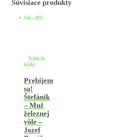
Súvisiace produkty
Sale - 40%
Pridať do
košíka
Prebijem
sa!
Štefánik
– Muž
železnej
vôle –
Jozef