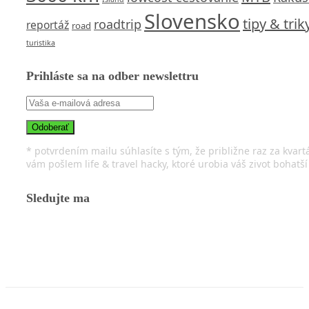
Slovensko
tipy & trik
roadtrip
reportáž
road
turistika
Prihláste sa na odber newslettru
* potvrdením mailu súhlasíte s tým, že približne raz za kvart
vám pošlem life & travel hacky, ktoré urobia váš zivot bohatší
Sledujte ma