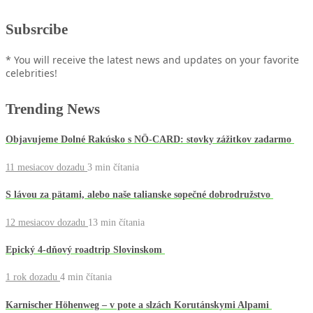
Subsrcibe
* You will receive the latest news and updates on your favorite
celebrities!
Trending News
Objavujeme Dolné Rakúsko s NÖ-CARD: stovky zážitkov zadarmo
11 mesiacov dozadu
3 min
čítania
S lávou za pätami, alebo naše talianske sopečné dobrodružstvo
12 mesiacov dozadu
13 min
čítania
Epický 4-dňový roadtrip Slovinskom
1 rok dozadu
4 min
čítania
Karnischer Höhenweg – v pote a slzách Korutánskymi Alpami