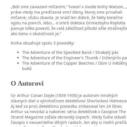
„Boli sme zaviazaní mlčaním,“ hovorí v úvode knihy Watson, 
práve vtedy ma predčasná smrť dámy, ktorej sme prisahali
mlčanie, sľubu zbavila. Je snáď len dobré, že fakty konečne
vyjdu na povrch, lebo… o smrti doktora Grimesbyho Roylotta
panuje toľko povestí, že celá záležitosť pôsobí ešte strašnejši
ako tomu v skutočnosti je.“
Kniha obsahuje spolu 3 poviedky:
The Adventure of the Speckled Band / Strakatý pás
The Adventure of the Engineer’s Thumb / Inženýrův pa
The Adventure of the Copper Beeches / Dům U měděn
buků
O Autorovi
Sir Arthur Conan Doyle (1859-1930) je autorom mnohých
slávnych diel o výnimočnom detektívovi Sherlockovi Holmesov
Aj keď za prvú detektívnu poviedku zinkasoval len 24 libier,
Arthur sa nevzdal a nakoniec séria detektívok v časopise The
Strand Magazine zožala obrovský úspech. Vtedy ľudia stávali
časopis v neuveriteľne dlhých radoch, len aby si mohli prečít