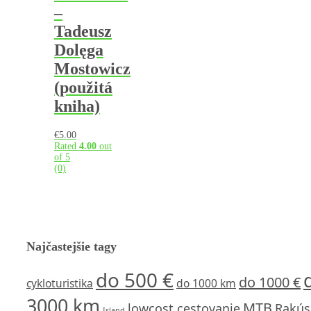
–
Tadeusz
Dolęga
Mostowicz
(použitá
kniha)
€
5.00
Rated
4.00
out
of 5
(0)
Najčastejšie tagy
do 500 €
do 1000 €
cykloturistika
do 1000 km
3000 km
MTB
lowcost cestovanie
Rakús
Island