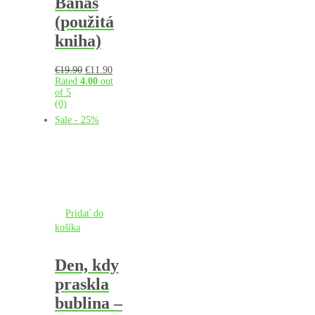
Banáš
(použitá
kniha)
Pôvodná
Aktuálna
€
19.90
€
11.90
cena
cena
Rated
4.00
out
bola:
je:
of 5
€19.90.
€11.90.
(0)
Sale - 25%
Pridať do
košíka
Den, kdy
praskla
bublina –