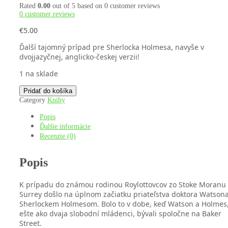
Rated
0.00
out of 5 based on
0
customer reviews
0
customer reviews
€
5.00
Ďalší tajomný prípad pre Sherlocka Holmesa, navyše v
dvojjazyčnej, anglicko-českej verzii!
1 na sklade
množstvo
Pridať do košíka
The
Category
Knihy
Adventure
of
Popis
the
Ďalšie informácie
Speckled
Recenzie (0)
Band
/
Strakatý
Popis
pás
K prípadu do známou rodinou Roylottovcov zo Stoke Moranu 
Surrey došlo na úplnom začiatku priateľstva doktora Watson
Sherlockem Holmesom. Bolo to v dobe, keď Watson a Holmes
ešte ako dvaja slobodní mládenci, bývali spoločne na Baker
Street.