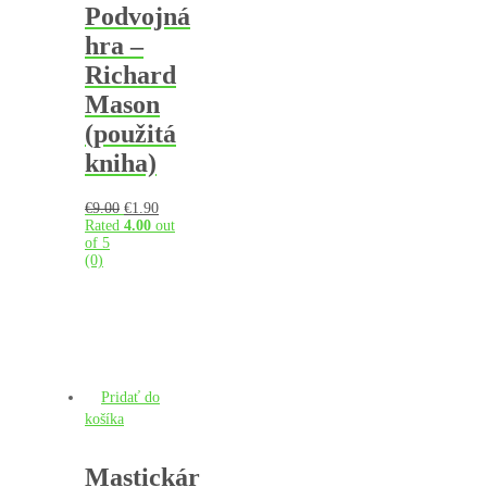
Podvojná
hra –
Richard
Mason
(použitá
kniha)
Pôvodná
Aktuálna
€
9.00
€
1.90
cena
cena
Rated
4.00
out
bola:
je:
of 5
€9.00.
€1.90.
(0)
Pridať do
košíka
Mastickár