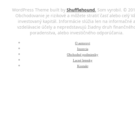
WordPress Theme built by
Shufflehound
.
Som vyrobil. © 201
Obchodovanie je rizikové a môžete stratiť časť alebo celý V
investovaný kapitál. Informácie slúžia len na informačné 
vzdelávacie účely a nepredstavujú žiadny druh finančnéh
poradenstva, alebo investičného odporúčania.
O autorovi
Inzercia
Obchodné podmienky
Lacné letenky
Kontakt