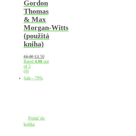
Gordon
Thomas
& Max
Morgan‑Witts
(použitá
kniha)
Pôvodná
Aktuálna
€
6.00
€
4.50
cena
cena
Rated
4.00
out
bola:
je:
of 5
€6.00.
€4.50.
(0)
Sale - 79%
Pridať do
košíka