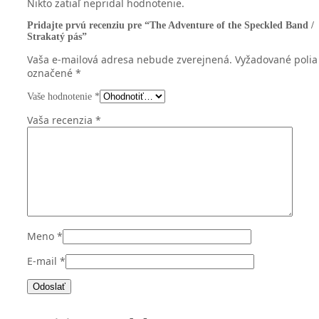
Nikto zatiaľ nepridal hodnotenie.
Pridajte prvú recenziu pre “The Adventure of the Speckled Band /
Strakatý pás”
Vaša e-mailová adresa nebude zverejnená.
Vyžadované polia
označené
*
Vaše hodnotenie
*
Vaša recenzia
*
Meno
*
E-mail
*