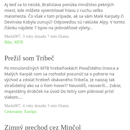
Aj keď sa to nezdá, Bratislava ponúka množstvo pekných
miest, kde môžete vyventilovať hlavu z ruchu veľko
malomesta. Čo však v tom prípade, ak sa vám Malé Karpaty či
Devínska Kobyla zunujú? Odpoveďou sú rakúske Alpy. V tomto
článku nájdete 7 tipov na jednodňové výlety…
Marki007
,
3 roky dozadu
7 min
čítania
Bike
,
MTB
Prežil som Tribeč
Po minuloročných MTB hrebeňovkách Považského Inovca a
Malých Karpát som sa rozhodol posunúť sa o pohorie na
východ a zdolať hrebeň obávaného Tribeča. Je naozaj tak
strašidelný ako sa o ňom hovorí? Neuvidíš, neuveríš… Zobor,
majestátny drobček na úvod Do Nitry som plánoval prísť
vlakom….
Marki007
,
4 roky dozadu
3 min
čítania
Cestovanie
,
Európa
Zimný prechod cez Minčol