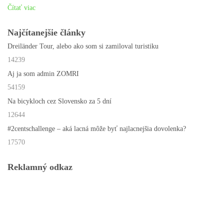
Čítať viac
Najčítanejšie články
Dreiländer Tour, alebo ako som si zamiloval turistiku
14239
Aj ja som admin ZOMRI
54159
Na bicykloch cez Slovensko za 5 dní
12644
#2centschallenge – aká lacná môže byť najlacnejšia dovolenka?
17570
Reklamný odkaz