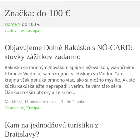
Značka:
do 100 €
Home
>
do 100 €
Cestovanie
,
Európa
Objavujeme Dolné Rakúsko s NÖ-CARD:
stovky zážitkov zadarmo
Rakúsko sa mnohým Slovákom spája s lyžovačkou, vianočnými
trhmi vo Viedni a, samozrejme, s letiskom vo Viedni. Táto
krajina však ponúka omnoho viac, ako si možno myslíte. Ak ste
kúzlu Rakúska ešte neprepadli, verím, že vám táto séria
článkou rozšíri obzory a že si ho…
Marki007
,
11 mesiacov dozadu
3 min
čítania
Cestovanie
,
Európa
Kam na jednodňovú turistiku z
Bratislavy?