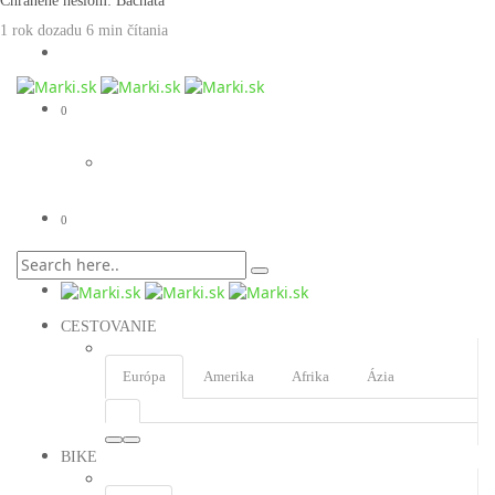
Chránené heslom: Bachata
1 rok dozadu
6 min
čítania
0
0
CESTOVANIE
Európa
Amerika
Afrika
Ázia
BIKE