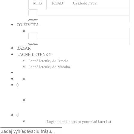
MTB
ROAD
Cyklodoprava
ZO ŽIVOTA
BAZÁR
LACNÉ LETENKY
Lacné letenky do Izraela
Lacné letenky do Maroka
0
0
Login to add posts to your read later list