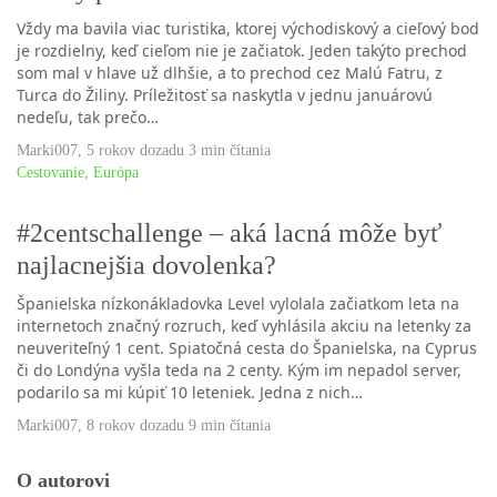
Vždy ma bavila viac turistika, ktorej východiskový a cieľový bod
je rozdielny, keď cieľom nie je začiatok. Jeden takýto prechod
som mal v hlave už dlhšie, a to prechod cez Malú Fatru, z
Turca do Žiliny. Príležitosť sa naskytla v jednu januárovú
nedeľu, tak prečo…
Marki007
,
5 rokov dozadu
3 min
čítania
Cestovanie
,
Európa
#2centschallenge – aká lacná môže byť
najlacnejšia dovolenka?
Španielska nízkonákladovka Level vylolala začiatkom leta na
internetoch značný rozruch, keď vyhlásila akciu na letenky za
neuveriteľný 1 cent. Spiatočná cesta do Španielska, na Cyprus
či do Londýna vyšla teda na 2 centy. Kým im nepadol server,
podarilo sa mi kúpiť 10 leteniek. Jedna z nich…
Marki007
,
8 rokov dozadu
9 min
čítania
O autorovi