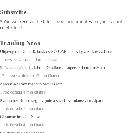
Subsrcibe
* You will receive the latest news and updates on your favorite
celebrities!
Trending News
Objavujeme Dolné Rakúsko s NÖ-CARD: stovky zážitkov zadarmo
11 mesiacov dozadu
3 min
čítania
S lávou za pätami, alebo naše talianske sopečné dobrodružstvo
12 mesiacov dozadu
13 min
čítania
Epický 4-dňový roadtrip Slovinskom
1 rok dozadu
4 min
čítania
Karnischer Höhenweg – v pote a slzách Korutánskymi Alpami
1 rok dozadu
7 min
čítania
Chránené heslom: Salsa
1 rok dozadu
4 min
čítania