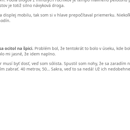
tov je totiž silno návyková droga.
 displej mobilu, tak som si v hlave prepočítaval priemerku. Niekoľ
hodín.
 ocitol na špici.
Problém bol, že tentokrát to bolo v úseku, kde bol
lo mi jasné, že idem naplno.
r musí byť dosť, veď som sólista. Spustil som nohy, že sa zaradím 
ím zabrať. 40 metrov, 50… Sakra, veď to sa nedá! Už ich nedobehn