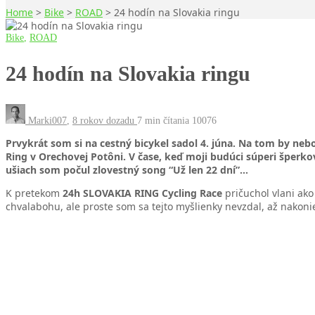
Home
>
Bike
>
ROAD
>
24 hodín na Slovakia ringu
Bike
,
ROAD
24 hodín na Slovakia ringu
Marki007
,
8 rokov dozadu
7 min
čítania
10076
Prvykrát som si na cestný bicykel sadol 4. júna. Na tom by ne
Ring v Orechovej Potôni. V čase, keď moji budúci súperi šperkov
ušiach som počul zlovestný song “Už len 22 dní”…
K pretekom
24h SLOVAKIA RING Cycling Race
pričuchol vlani ako 
chvalabohu, ale proste som sa tejto myšlienky nevzdal, až nakoni