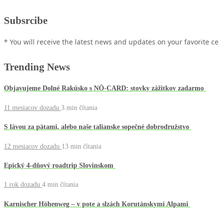
Subsrcibe
* You will receive the latest news and updates on your favorite cel
Trending News
Objavujeme Dolné Rakúsko s NÖ-CARD: stovky zážitkov zadarmo
11 mesiacov dozadu
3 min
čítania
S lávou za pätami, alebo naše talianske sopečné dobrodružstvo
12 mesiacov dozadu
13 min
čítania
Epický 4-dňový roadtrip Slovinskom
1 rok dozadu
4 min
čítania
Karnischer Höhenweg – v pote a slzách Korutánskymi Alpami