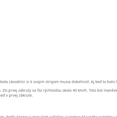
da závodníci si k svojim strojom musia dobehnúť. Aj keď to bolo le
Do prvej zákruty sa šlo rýchlosťou okolo 40 km/h. Toto bol manéver
eď v prvej zákrute.
om. Podľa blogov z minulých ročníkov je tempo hlavného pelotónu p