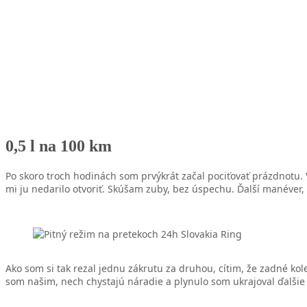
0,5 l na 100 km
Po skoro troch hodinách som prvýkrát začal pociťovať prázdnotu. 
mi ju nedarilo otvoriť. Skúšam zuby, bez úspechu. Ďalší manéver
Ako som si tak rezal jednu zákrutu za druhou, cítim, že zadné kole
som našim, nech chystajú náradie a plynulo som ukrajoval ďalši