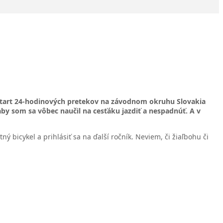
a štart 24-hodinových pretekov na závodnom okruhu Slovakia
 aby som sa vôbec naučil na cesťáku jazdiť a nespadnúť. A v
ný bicykel a prihlásiť sa na ďalší ročník. Neviem, či žiaľbohu či