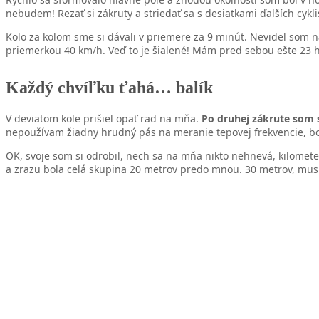
nebudem! Rezať si zákruty a striedať sa s desiatkami ďalších cyklis
Kolo za kolom sme si dávali v priemere za 9 minút. Nevidel som na
priemerkou 40 km/h. Veď to je šialené! Mám pred sebou ešte 23 
Každý chvíľku ťahá… balík
V deviatom kole prišiel opäť rad na mňa.
Po druhej zákrute som sa
nepoužívam žiadny hrudný pás na meranie tepovej frekvencie, bo
OK, svoje som si odrobil, nech sa na mňa nikto nehnevá, kilomete
a zrazu bola celá skupina 20 metrov predo mnou. 30 metrov, mus