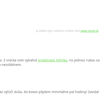
Aj vďaka tejto reklame môžete čítať
www.marki.sk
o. Z vrecka som vytiahol
proteínovú tyčinku
, no jednou rukou sa
to nezvládnem.
teraz vyfučí duša, do boxov pôjdem minimálne pol hodiny! Zavolal