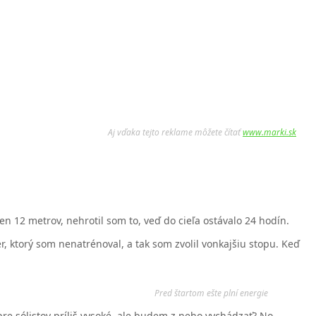
Aj vďaka tejto reklame môžete čítať
www.marki.sk
n 12 metrov, nehrotil som to, veď do cieľa ostávalo 24 hodín.
, ktorý som nenatrénoval, a tak som zvolil vonkajšiu stopu. Keď
Pred štartom ešte plní energie
re sólistov príliš vysoké, ale budem z neho vychádzať? No