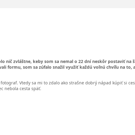
bolo nič zvláštne, keby som sa nemal o 22 dní neskôr postaviť n
ali formu, som sa zúfalo snažil využiť každú voľnú chvíľu na to,
fotograf. Vtedy sa mi to zdalo ako strašne dobrý nápad kúpiť si cest
ec nebola cesta späť.