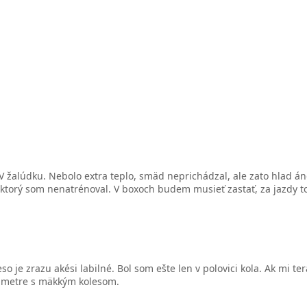
V žalúdku. Nebolo extra teplo, smäd neprichádzal, ale zato hlad án
, ktorý som nenatrénoval. V boxoch budem musieť zastať, za jazdy 
so je zrazu akési labilné. Bol som ešte len v polovici kola. Ak mi 
e metre s mäkkým kolesom.