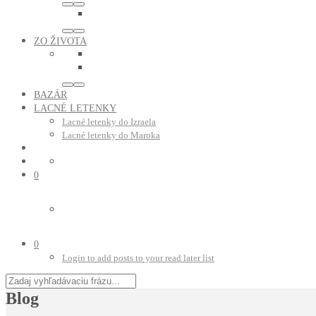
ZO ŽIVOTA
BAZÁR
LACNÉ LETENKY
Lacné letenky do Izraela
Lacné letenky do Maroka
0
0
Login to add posts to your read later list
Blog