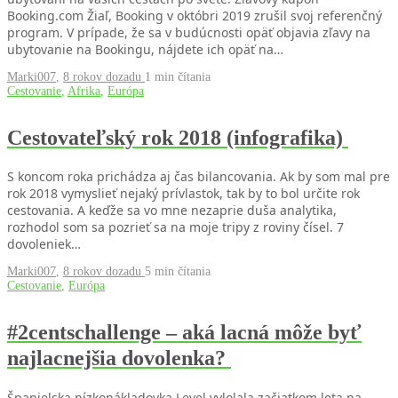
Booking.com Žiaľ, Booking v októbri 2019 zrušil svoj referenčný
program. V prípade, že sa v budúcnosti opäť objavia zľavy na
ubytovanie na Bookingu, nájdete ich opäť na…
Marki007
,
8 rokov dozadu
1 min
čítania
Cestovanie
,
Afrika
,
Európa
Cestovateľský rok 2018 (infografika)
S koncom roka prichádza aj čas bilancovania. Ak by som mal pre
rok 2018 vymyslieť nejaký prívlastok, tak by to bol určite rok
cestovania. A keďže sa vo mne nezaprie duša analytika,
rozhodol som sa pozrieť sa na moje tripy z roviny čísel. 7
dovoleniek…
Marki007
,
8 rokov dozadu
5 min
čítania
Cestovanie
,
Európa
#2centschallenge – aká lacná môže byť
najlacnejšia dovolenka?
Španielska nízkonákladovka Level vylolala začiatkom leta na