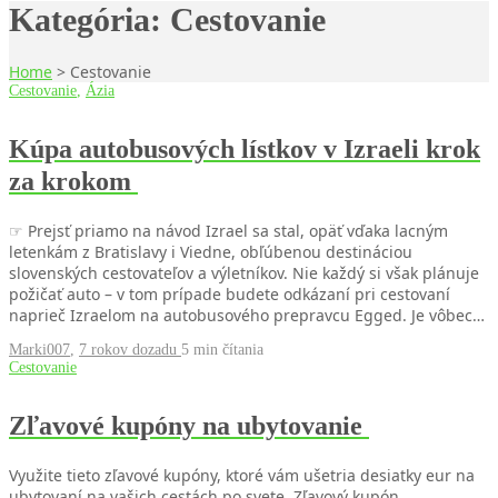
Kategória:
Cestovanie
Home
>
Cestovanie
Cestovanie
,
Ázia
Kúpa autobusových lístkov v Izraeli krok
za krokom
☞ Prejsť priamo na návod Izrael sa stal, opäť vďaka lacným
letenkám z Bratislavy i Viedne, obľúbenou destináciou
slovenských cestovateľov a výletníkov. Nie každý si však plánuje
požičať auto – v tom prípade budete odkázaní pri cestovaní
naprieč Izraelom na autobusového prepravcu Egged. Je vôbec…
Marki007
,
7 rokov dozadu
5 min
čítania
Cestovanie
Zľavové kupóny na ubytovanie
Využite tieto zľavové kupóny, ktoré vám ušetria desiatky eur na
ubytovaní na vašich cestách po svete. Zľavový kupón