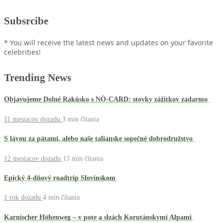
Subsrcibe
* You will receive the latest news and updates on your favorite
celebrities!
Trending News
Objavujeme Dolné Rakúsko s NÖ-CARD: stovky zážitkov zadarmo
11 mesiacov dozadu
3 min
čítania
S lávou za pätami, alebo naše talianske sopečné dobrodružstvo
12 mesiacov dozadu
13 min
čítania
Epický 4-dňový roadtrip Slovinskom
1 rok dozadu
4 min
čítania
Karnischer Höhenweg – v pote a slzách Korutánskymi Alpami