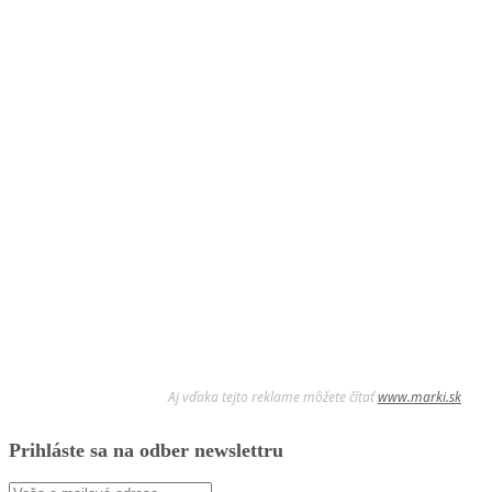
Aj vďaka tejto reklame môžete čítať
www.marki.sk
Prihláste sa na odber newslettru