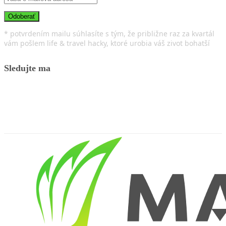
* potvrdením mailu súhlasíte s tým, že približne raz za kvartál
vám pošlem life & travel hacky, ktoré urobia váš zivot bohatší
Sledujte ma