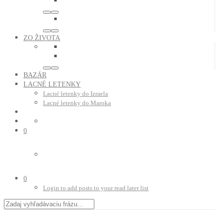
ZO ŽIVOTA
BAZÁR
LACNÉ LETENKY
Lacné letenky do Izraela
Lacné letenky do Maroka
0
0
Login to add posts to your read later list