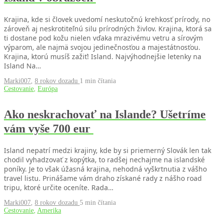
Krajina, kde si človek uvedomí neskutočnú krehkosť prírody, no
zároveň aj neskrotiteľnú silu prírodných živlov. Krajina, ktorá sa
ti dostane pod kožu nielen vďaka mrazivému vetru a sírovým
výparom, ale najmä svojou jedinečnosťou a majestátnosťou.
Krajina, ktorú musíš zažiť! Island. Najvýhodnejšie letenky na
Island Na…
Marki007
,
8 rokov dozadu
1 min
čítania
Cestovanie
,
Európa
Ako neskrachovať na Islande? Ušetríme
vám vyše 700 eur
Island nepatrí medzi krajiny, kde by si priemerný Slovák len tak
chodil vyhadzovať z kopýtka, to radšej nechajme na islandské
poníky. Je to však úžasná krajina, nehodná vyškrtnutia z vášho
travel listu. Prinášame vám draho získané rady z nášho road
tripu, ktoré určite oceníte. Rada…
Marki007
,
8 rokov dozadu
5 min
čítania
Cestovanie
,
Amerika