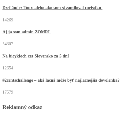
Dreiländer Tour, alebo ako som si zamiloval turistiku
14269
Aj ja som admin ZOMRI
54307
Na bicykloch cez Slovensko za 5 dní
12654
#2centschallenge – aká lacná môže byť najlacnejšia dovolenka?
17579
Reklamný odkaz