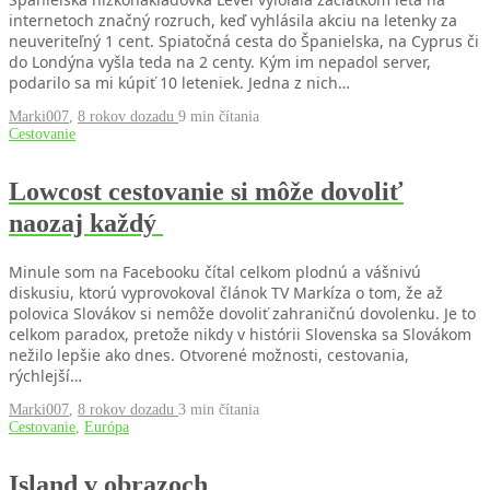
internetoch značný rozruch, keď vyhlásila akciu na letenky za
neuveriteľný 1 cent. Spiatočná cesta do Španielska, na Cyprus či
do Londýna vyšla teda na 2 centy. Kým im nepadol server,
podarilo sa mi kúpiť 10 leteniek. Jedna z nich…
Marki007
,
8 rokov dozadu
9 min
čítania
Cestovanie
Lowcost cestovanie si môže dovoliť
naozaj každý
Minule som na Facebooku čítal celkom plodnú a vášnivú
diskusiu, ktorú vyprovokoval článok TV Markíza o tom, že až
polovica Slovákov si nemôže dovoliť zahraničnú dovolenku. Je to
celkom paradox, pretože nikdy v histórii Slovenska sa Slovákom
nežilo lepšie ako dnes. Otvorené možnosti, cestovania,
rýchlejší…
Marki007
,
8 rokov dozadu
3 min
čítania
Cestovanie
,
Európa
Island v obrazoch