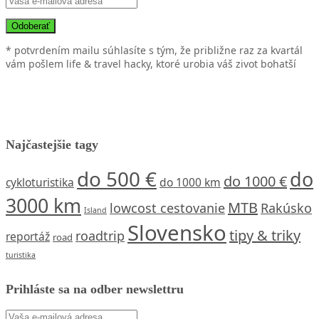
* potvrdením mailu súhlasíte s tým, že približne raz za kvartál
vám pošlem life & travel hacky, ktoré urobia váš zivot bohatší
Najčastejšie tagy
do 500 €
do
do 1000 €
cykloturistika
do 1000 km
3000 km
MTB
lowcost cestovanie
Rakúsko
Island
Slovensko
tipy & triky
roadtrip
reportáž
road
turistika
Prihláste sa na odber newslettru