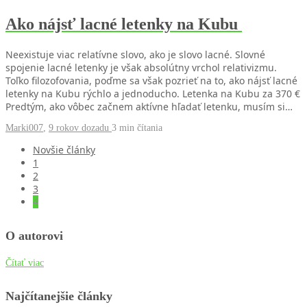
Ako nájsť lacné letenky na Kubu
Neexistuje viac relatívne slovo, ako je slovo lacné. Slovné
spojenie lacné letenky je však absolútny vrchol relativizmu.
Toľko filozofovania, poďme sa však pozrieť na to, ako nájsť lacné
letenky na Kubu rýchlo a jednoducho. Letenka na Kubu za 370 €
Predtým, ako vôbec začnem aktívne hľadať letenku, musím si…
Marki007
,
9 rokov dozadu
3 min
čítania
Novšie články
1
2
3
4
O autorovi
Čítať viac
Najčítanejšie články