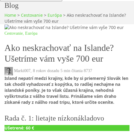
Blog
Home
>
Cestovanie
>
Európa
>
Ako neskrachovať na Islande?
Ušetríme vám vyše 700 eur
Cestovanie
,
Európa
Ako neskrachovať na Islande?
Ušetríme vám vyše 700 eur
Marki007
,
8 rokov dozadu
5 min
čítania
8737
Island nepatrí medzi krajiny, kde by si priemerný Slovák len
tak chodil vyhadzovať z kopýtka, to radšej nechajme na
islandské poníky. Je to však úžasná krajina, nehodná
vyškrtnutia z vášho travel listu. Prinášame vám draho
získané rady z nášho road tripu, ktoré určite oceníte.
Rada č. 1: lietajte nízkonákladovo
Ušetrené: 60 €