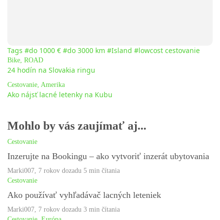
Tags
#do 1000 €
#do 3000 km
#Island
#lowcost cestovanie
Bike
,
ROAD
24 hodín na Slovakia ringu
Cestovanie
,
Amerika
Ako nájsť lacné letenky na Kubu
Mohlo by vás zaujímať aj...
Cestovanie
Inzerujte na Bookingu – ako vytvoriť inzerát ubytovania
Marki007
,
7 rokov dozadu
5 min
čítania
Cestovanie
Ako používať vyhľadávač lacných leteniek
Marki007
,
7 rokov dozadu
3 min
čítania
Cestovanie
,
Európa