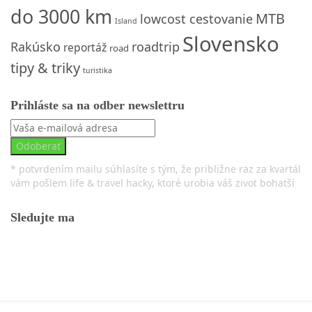
do 3000 km
MTB
lowcost cestovanie
Island
Slovensko
Rakúsko
roadtrip
reportáž
road
tipy & triky
turistika
Prihláste sa na odber newslettru
* potvrdením mailu súhlasíte s tým, že približne raz za kvartál
vám pošlem life & travel hacky, ktoré urobia váš zivot bohatší
Sledujte ma