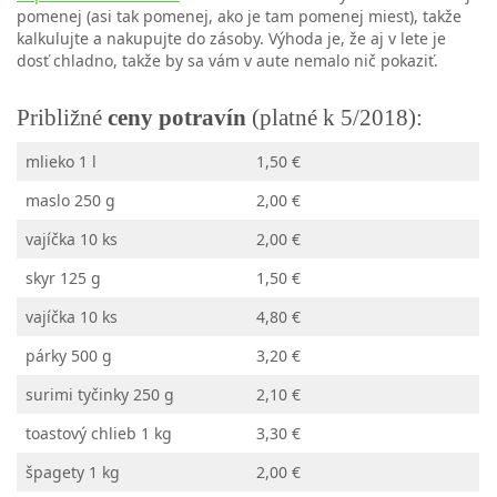
pomenej (asi tak pomenej, ako je tam pomenej miest), takže
kalkulujte a nakupujte do zásoby. Výhoda je, že aj v lete je
dosť chladno, takže by sa vám v aute nemalo nič pokaziť.
Približné
ceny potravín
(platné k 5/2018):
mlieko 1 l
1,50 €
maslo 250 g
2,00 €
vajíčka 10 ks
2,00 €
skyr 125 g
1,50 €
vajíčka 10 ks
4,80 €
párky 500 g
3,20 €
surimi tyčinky 250 g
2,10 €
toastový chlieb 1 kg
3,30 €
špagety 1 kg
2,00 €