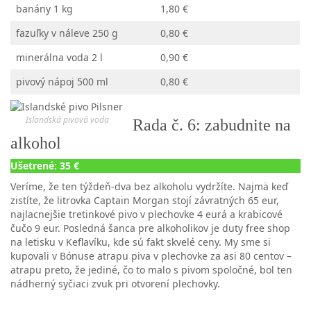
banány 1 kg
1,80 €
fazuľky v náleve 250 g
0,80 €
minerálna voda 2 l
0,90 €
pivový nápoj 500 ml
0,80 €
Islandská pivová voda
Rada č. 6: zabudnite na
alkohol
Ušetrené: 35 €
Veríme, že ten týždeň-dva bez alkoholu vydržíte. Najmä keď
zistíte, že litrovka Captain Morgan stojí závratných 65 eur,
najlacnejšie tretinkové pivo v plechovke 4 eurá a krabicové
čučo 9 eur. Posledná šanca pre alkoholikov je duty free shop
na letisku v Keflavíku, kde sú fakt skvelé ceny. My sme si
kupovali v Bónuse atrapu piva v plechovke za asi 80 centov –
atrapu preto, že jediné, čo to malo s pivom spoločné, bol ten
nádherný syčiaci zvuk pri otvorení plechovky.