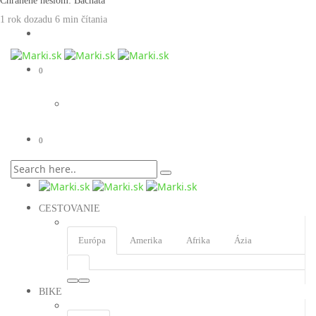
Chránené heslom: Bachata
1 rok dozadu
6 min
čítania
0
0
CESTOVANIE
Európa
Amerika
Afrika
Ázia
BIKE