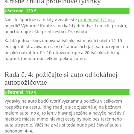
strašne chutia proteínové tyčinky
Ušetrené: 120 €
Nie ste športovci a nikdy v živote ste
proteínové tyčinky
nejedli? Výborne! Kúpte si na každý deň dve. Len ich, prosím,
neochutnajte ešte pred cestou. Pre istotu.
Každá jedna skonzumovaná tyčinka vám ušetrí okolo 12-15
eur oproti stravovaniu sa v reštauráciách (ak, samozrejme, na
nejakú natrafíte). Pri 10-dňovom tripe a 20 tyčinkách to aj
napriek tomu urobí celkom peknú sumu.
Rada č. 4: požičajte si auto od lokálnej
autopožičovne
Ušetrené: 110 €
Výdavky na auto budú tvoriť významnú položku v celkovom
rozpočte na cestu. Ring road je síce zjazdná aj na bežnom
malom aute, no aj to len v hlavnej sezóne a navyše navštíviť
niektoré miesta mimo hlavnej cesty by bolo bez terénneho
auta utrpenie. Väčšina z vás si teda bude požičiavať auto s
pohonom 4×4.