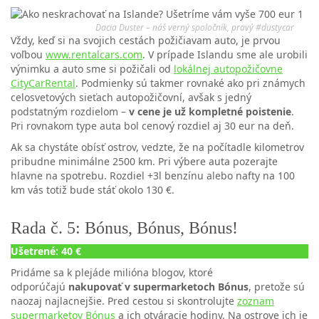
Dacia Duster – náš verný spoločník, pravý #dustycar
Vždy, keď si na svojich cestách požičiavam auto, je prvou
voľbou
www.rentalcars.com
. V prípade Islandu sme ale urobili
výnimku a auto sme si požičali od
lokálnej autopožičovne
CityCarRental
. Podmienky sú takmer rovnaké ako pri známych
celosvetových sieťach autopožičovní, avšak s jedný
podstatným rozdielom –
v cene je už kompletné poistenie
.
Pri rovnakom type auta bol cenový rozdiel aj 30 eur na deň.
Ak sa chystáte obísť ostrov, vedzte, že na počítadle kilometrov
pribudne minimálne 2500 km. Pri výbere auta pozerajte
hlavne na spotrebu. Rozdiel +3l benzínu alebo nafty na 100
km vás totiž bude stáť okolo 130 €.
Rada č. 5: Bónus, Bónus, Bónus!
Ušetrené: 40 €
Pridáme sa k plejáde milióna blogov, ktoré
odporúčajú
nakupovať v supermarketoch Bónus
, pretože sú
naozaj najlacnejšie. Pred cestou si skontrolujte
zoznam
supermarketov Bónus
a ich otváracie hodiny. Na ostrove ich je