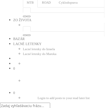
MTB
ROAD
Cyklodoprava
ZO ŽIVOTA
BAZÁR
LACNÉ LETENKY
Lacné letenky do Izraela
Lacné letenky do Maroka
0
0
Login to add posts to your read later list