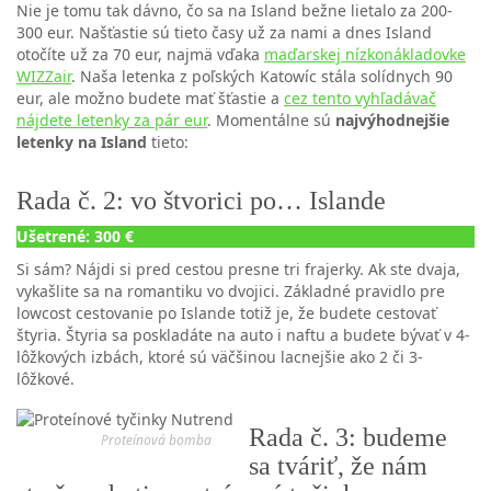
Nie je tomu tak dávno, čo sa na Island bežne lietalo za 200-
300 eur. Našťastie sú tieto časy už za nami a dnes Island
otočíte už za 70 eur, najmä vďaka
maďarskej nízkonákladovke
WIZZair
. Naša letenka z poľských Katowíc stála solídnych 90
eur, ale možno budete mať šťastie a
cez tento vyhľadávač
nájdete letenky za pár eur
. Momentálne sú
najvýhodnejšie
letenky na Island
tieto:
Rada č. 2: vo štvorici po… Islande
Ušetrené: 300 €
Si sám? Nájdi si pred cestou presne tri frajerky. Ak ste dvaja,
vykašlite sa na romantiku vo dvojici. Základné pravidlo pre
lowcost cestovanie po Islande totiž je, že budete cestovať
štyria. Štyria sa poskladáte na auto i naftu a budete bývať v 4-
lôžkových izbách, ktoré sú väčšinou lacnejšie ako 2 či 3-
lôžkové.
Rada č. 3: budeme
Proteínová bomba
sa tváriť, že nám