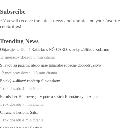
Subsrcibe
* You will receive the latest news and updates on your favorite
celebrities!
Trending News
Objavujeme Dolné Rakúsko s NÖ-CARD: stovky zážitkov zadarmo
11 mesiacov dozadu
3 min
čítania
S lávou za pätami, alebo naše talianske sopečné dobrodružstvo
12 mesiacov dozadu
13 min
čítania
Epický 4-dňový roadtrip Slovinskom
1 rok dozadu
4 min
čítania
Karnischer Höhenweg – v pote a slzách Korutánskymi Alpami
1 rok dozadu
7 min
čítania
Chránené heslom: Salsa
1 rok dozadu
4 min
čítania