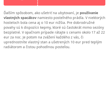
Ďalším spôsobom, ako ušetriť na ubytovaní, je
používanie
vlastných spacákov
namiesto posteľného prádla. V niektorých
hosteloch bola cena aj o 10 eur nižšia. Pre dobrodružné
povahy sú k dispozícii kepmy, ktoré sú častokrát mimo sezóny
bezplatné. V opačnom prípade rátajte s cenami okolo 17 až 22
eur za noc. Je potom na zvážení každého z vás, či
uprednostníte vlastný stan a ušetrených 10 eur pred teplým
radiátorom a čistou pohodlnou posteľou.