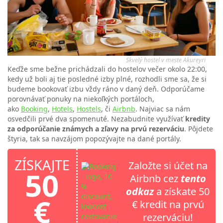
Skvelý hostel v meste Akureyri
Keďže sme bežne prichádzali do hostelov večer okolo 22:00,
kedy už boli aj tie posledné izby plné, rozhodli sme sa, že si
budeme bookovať izbu vždy ráno v daný deň. Odporúčame
porovnávať ponuky na niekoľkých portáloch,
ako
Booking
,
Hotels
,
Hostels
, či
Airbnb
. Najviac sa nám
osvedčili prvé dva spomenuté. Nezabudnite využívať
kredity
za odporúčanie známych a zľavy na prvú rezerváciu
. Pôjdete
štyria, tak sa navzájom popozývajte na dané portály.
ZÍSKAJTE
Založte si účet na
50
Airbnb cez
tento
odkaz
a získate 50
€
€ kredit na prvú
rezerváciu!