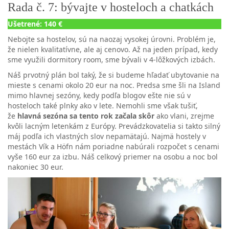
Rada č. 7: bývajte v hosteloch a chatkách
Ušetrené: 140 €
Nebojte sa hostelov, sú na naozaj vysokej úrovni. Problém je,
že nielen kvalitatívne, ale aj cenovo. Až na jeden prípad, kedy
sme využili dormitory room, sme bývali v 4-lôžkových izbách.
Náš prvotný plán bol taký, že si budeme hľadať ubytovanie na
mieste s cenami okolo 20 eur na noc. Predsa sme šli na Island
mimo hlavnej sezóny, kedy podľa blogov ešte nie sú v
hosteloch také plnky ako v lete. Nemohli sme však tušiť,
že
hlavná sezóna sa tento rok začala skôr
ako vlani, zrejme
kvôli lacným letenkám z Európy. Prevádzkovatelia si takto silný
máj podľa ich vlastných slov nepamätajú. Najmä hostely v
mestách Vík a Höfn nám poriadne nabúrali rozpočet s cenami
vyše 160 eur za izbu. Náš celkový priemer na osobu a noc bol
nakoniec 30 eur.