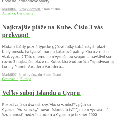
tipov na jednodňové výlety…
Marki007
,
3 roky dozadu
7 min
čítania
Amerika
,
Cestovanie
Najkrajšie pláže na Kube. Číslo 3 vás
prekvapí!
Hádam každý pozná typické gýčové fotky kubánskych pláží –
biely piesok, tyrkysové more a kokosové palmy. Ktorú z nich si
však vybrať? Túto dilemu som vyriešil po svojom a navštívil som
rovno 3 najkrajšie pláže na Kube, ktoré odporúča Tripadvisor aj
Lonely Planet. Varadero Varadero…
Marki007
,
6 rokov dozadu
4 min
čítania
Cestovanie
,
Európa
Veľký súboj Islandu a Cypru
Rozprávajú sa dva ostrovy.“Ako si vznikol?”, pýta sa
Cyprus. “Vulkanicky,” hovorí Island, “a ty?” “Ja som vyvrásnil.”
Vzdialenosť medzi Islandom a Cyprom je takmer 5000