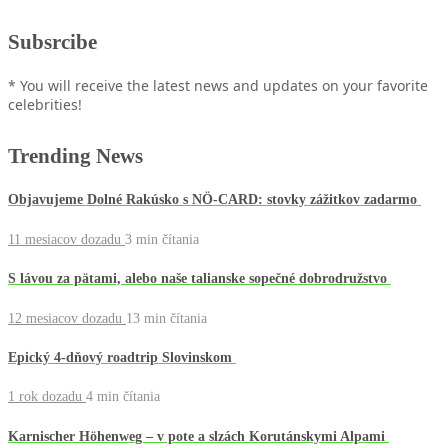
Subsrcibe
* You will receive the latest news and updates on your favorite
celebrities!
Trending News
Objavujeme Dolné Rakúsko s NÖ-CARD: stovky zážitkov zadarmo
11 mesiacov dozadu
3 min
čítania
S lávou za pätami, alebo naše talianske sopečné dobrodružstvo
12 mesiacov dozadu
13 min
čítania
Epický 4-dňový roadtrip Slovinskom
1 rok dozadu
4 min
čítania
Karnischer Höhenweg – v pote a slzách Korutánskymi Alpami