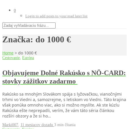
0
Login to add posts to your read later list
Značka:
do 1000 €
Home
>
do 1000 €
Cestovanie
,
Európa
Objavujeme Dolné Rakúsko s NÖ-CARD:
stovky zážitkov zadarmo
Rakúsko sa mnohým Slovákom spája s lyžovačkou, vianočnými
trhmi vo Viedni a, samozrejme, s letiskom vo Viedni. Táto krajina
však ponúka omnoho viac, ako si možno myslíte. Ak ste kúzlu
Rakúska ešte neprepadli, verím, že vám táto séria článkou
rozšíri obzory a že si ho…
Marki007
,
11 mesiacov dozadu
3 min
čítania