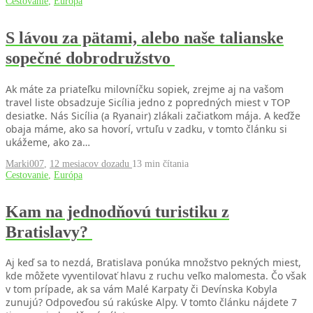
Cestovanie
,
Európa
S lávou za pätami, alebo naše talianske
sopečné dobrodružstvo
Ak máte za priateľku milovníčku sopiek, zrejme aj na vašom
travel liste obsadzuje Sicília jedno z popredných miest v TOP
desiatke. Nás Sicília (a Ryanair) zlákali začiatkom mája. A keďže
obaja máme, ako sa hovorí, vrtuľu v zadku, v tomto článku si
ukážeme, ako za…
Marki007
,
12 mesiacov dozadu
13 min
čítania
Cestovanie
,
Európa
Kam na jednodňovú turistiku z
Bratislavy?
Aj keď sa to nezdá, Bratislava ponúka množstvo pekných miest,
kde môžete vyventilovať hlavu z ruchu veľko malomesta. Čo však
v tom prípade, ak sa vám Malé Karpaty či Devínska Kobyla
zunujú? Odpoveďou sú rakúske Alpy. V tomto článku nájdete 7