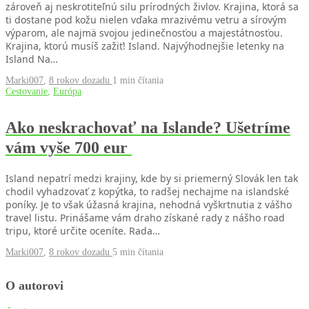
zároveň aj neskrotiteľnú silu prírodných živlov. Krajina, ktorá sa
ti dostane pod kožu nielen vďaka mrazivému vetru a sírovým
výparom, ale najmä svojou jedinečnosťou a majestátnosťou.
Krajina, ktorú musíš zažiť! Island. Najvýhodnejšie letenky na
Island Na…
Marki007
,
8 rokov dozadu
1 min
čítania
Cestovanie
,
Európa
Ako neskrachovať na Islande? Ušetríme
vám vyše 700 eur
Island nepatrí medzi krajiny, kde by si priemerný Slovák len tak
chodil vyhadzovať z kopýtka, to radšej nechajme na islandské
poníky. Je to však úžasná krajina, nehodná vyškrtnutia z vášho
travel listu. Prinášame vám draho získané rady z nášho road
tripu, ktoré určite oceníte. Rada…
Marki007
,
8 rokov dozadu
5 min
čítania
O autorovi