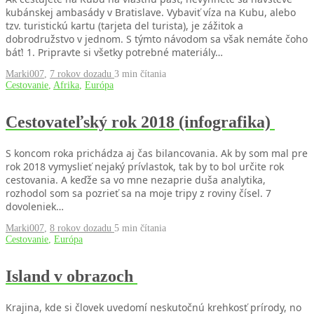
kubánskej ambasády v Bratislave. Vybaviť víza na Kubu, alebo
tzv. turistickú kartu (tarjeta del turista), je zážitok a
dobrodružstvo v jednom. S týmto návodom sa však nemáte čoho
báť! 1. Pripravte si všetky potrebné materiály…
Marki007
,
7 rokov dozadu
3 min
čítania
Cestovanie
,
Afrika
,
Európa
Cestovateľský rok 2018 (infografika)
S koncom roka prichádza aj čas bilancovania. Ak by som mal pre
rok 2018 vymyslieť nejaký prívlastok, tak by to bol určite rok
cestovania. A keďže sa vo mne nezaprie duša analytika,
rozhodol som sa pozrieť sa na moje tripy z roviny čísel. 7
dovoleniek…
Marki007
,
8 rokov dozadu
5 min
čítania
Cestovanie
,
Európa
Island v obrazoch
Krajina, kde si človek uvedomí neskutočnú krehkosť prírody, no