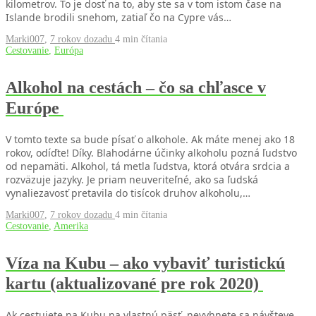
kilometrov. To je dosť na to, aby ste sa v tom istom čase na
Islande brodili snehom, zatiaľ čo na Cypre vás…
Marki007
,
7 rokov dozadu
4 min
čítania
Cestovanie
,
Európa
Alkohol na cestách – čo sa chľasce v
Európe
V tomto texte sa bude písať o alkohole. Ak máte menej ako 18
rokov, odíďte! Díky. Blahodárne účinky alkoholu pozná ľudstvo
od nepamäti. Alkohol, tá metla ľudstva, ktorá otvára srdcia a
rozväzuje jazyky. Je priam neuveriteľné, ako sa ľudská
vynaliezavosť pretavila do tisícok druhov alkoholu,…
Marki007
,
7 rokov dozadu
4 min
čítania
Cestovanie
,
Amerika
Víza na Kubu – ako vybaviť turistickú
kartu (aktualizované pre rok 2020)
Ak cestujete na Kubu na vlastnú päsť, nevyhnete sa návšteve