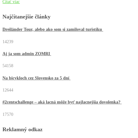
Čítať viac
Najčítanejšie články
Dreiländer Tour, alebo ako som si zamiloval turistiku
14239
Aj ja som admin ZOMRI
54158
Na bicykloch cez Slovensko za 5 dní
12644
#2centschallenge – aká lacná môže byť najlacnejšia dovolenka?
17570
Reklamný odkaz