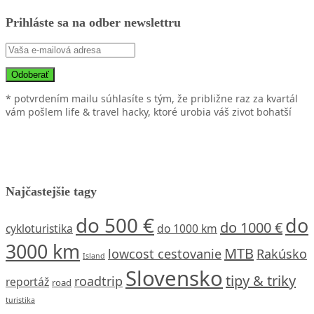
Prihláste sa na odber newslettru
* potvrdením mailu súhlasíte s tým, že približne raz za kvartál
vám pošlem life & travel hacky, ktoré urobia váš zivot bohatší
Najčastejšie tagy
do 500 €
do
do 1000 €
cykloturistika
do 1000 km
3000 km
MTB
lowcost cestovanie
Rakúsko
Island
Slovensko
tipy & triky
roadtrip
reportáž
road
turistika