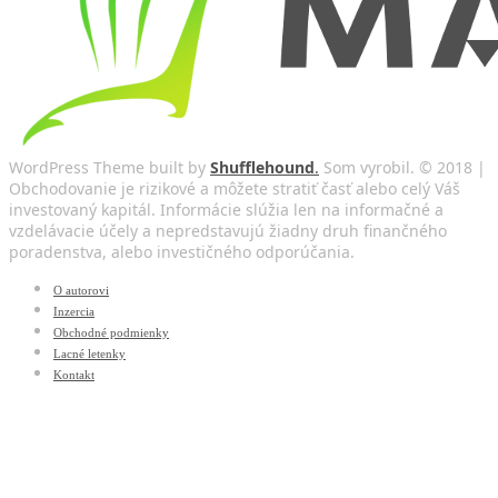
WordPress Theme built by
Shufflehound
.
Som vyrobil. © 2018 |
Obchodovanie je rizikové a môžete stratiť časť alebo celý Váš
investovaný kapitál. Informácie slúžia len na informačné a
vzdelávacie účely a nepredstavujú žiadny druh finančného
poradenstva, alebo investičného odporúčania.
O autorovi
Inzercia
Obchodné podmienky
Lacné letenky
Kontakt