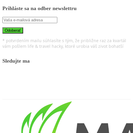
Prihláste sa na odber newslettru
* potvrdením mailu súhlasíte s tým, že približne raz za kvartál
vám pošlem life & travel hacky, ktoré urobia váš zivot bohatší
Sledujte ma