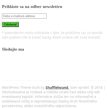
Prihláste sa na odber newslettru
* potvrdením mailu súhlasíte s tým, že približne raz za kvartál
vám pošlem life & travel hacky, ktoré urobia váš zivot bohatší
Sledujte ma
WordPress Theme built by
Shufflehound
.
Som vyrobil. © 2018 |
Obchodovanie je rizikové a môžete stratiť časť alebo celý Váš
investovaný kapitál. Informácie slúžia len na informačné a
vzdelávacie účely a nepredstavujú žiadny druh finančného
poradenstva, alebo investičného odporúčania.